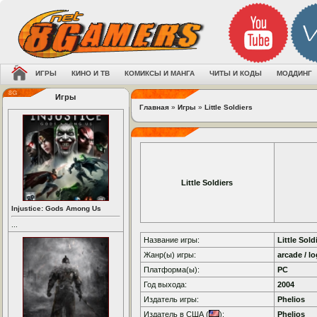
ИГРЫ
КИНО И ТВ
КОМИКСЫ И МАНГА
ЧИТЫ И КОДЫ
МОДДИНГ
Игры
Главная
»
Игры
»
Little Soldiers
Little Soldiers
Injustice: Gods Among Us
...
Название игры:
Little Sold
Жанр(ы) игры:
arcade / lo
Платформа(ы):
PC
Год выхода:
2004
Издатель игры:
Phelios
Издатель в США (
):
Phelios