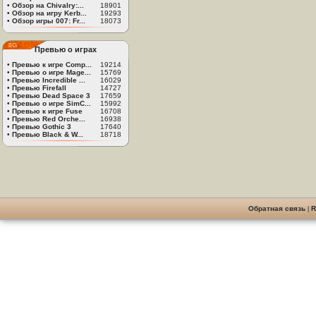
•
Обзор на Chivalry:...
18901
•
Обзор на игру Kerb...
19293
•
Обзор игры 007: Fr...
18073
Превью о играх
•
Превью к игре Comp...
19214
•
Превью о игре Mage...
15769
•
Превью Incredible ...
16029
•
Превью Firefall
14727
•
Превью Dead Space 3
17659
•
Превью о игре SimC...
15992
•
Превью к игре Fuse
16708
•
Превью Red Orche...
16938
•
Превью Gothic 3
17640
•
Превью Black & W...
18718
Обратная связь
|