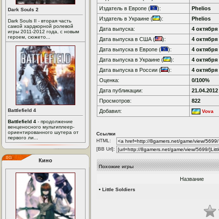
Издатель в Европе (
):
Phelios
Dark Souls 2
Издатель в Украине (
):
Phelios
Dark Souls II - вторая часть
самой хардкорной ролевой
Дата выпуска:
4 октября 
игры 2011-2012 года, с новым
героем, сюжето...
Дата выпуска в США (
):
4 октября 
Дата выпуска в Европе (
):
4 октября 
Дата выпуска в Украине (
):
4 октября 
Дата выпуска в России (
):
4 октября 
Оценка:
0/100%
Дата публикации:
21.04.2012
Просмотров:
822
Battlefield 4
Добавил:
Vova
Battlefield 4
- продолжение
венценосного мультиплеер-
ориентированного шутера от
Ссылки
первого ли...
HTML:
[BB Url]:
Кино
Похожие игры
Название
•
Little Soldiers