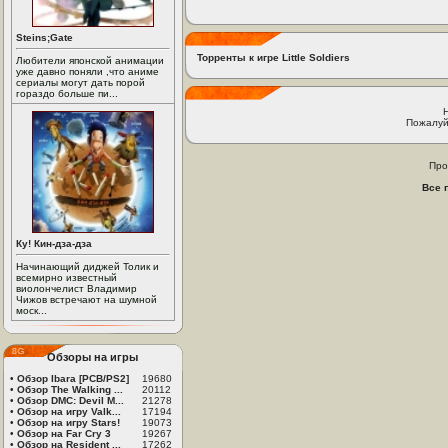
Steins;Gate
Торренты к игре Little Soldiers
Любители японской анимации
уже давно поняли ,что аниме
сериалы могут дать порой
гораздо больше пи...
Пожалуй
Про
Все 
Ку! Кин-дза-дза
Начинающий диджей Толик и
всемирно известный
виолончелист Владимир
Чижов встречают на шумной
моск...
Обзоры на игры
•
Обзор Ibara [PCB/PS2]
19680
•
Обзор The Walking ...
20112
•
Обзор DMC: Devil M...
21278
•
Обзор на игру Valk...
17194
•
Обзор на игру Stars!
19073
•
Обзор на Far Cry 3
19267
•
Обзор на Resident ...
17262