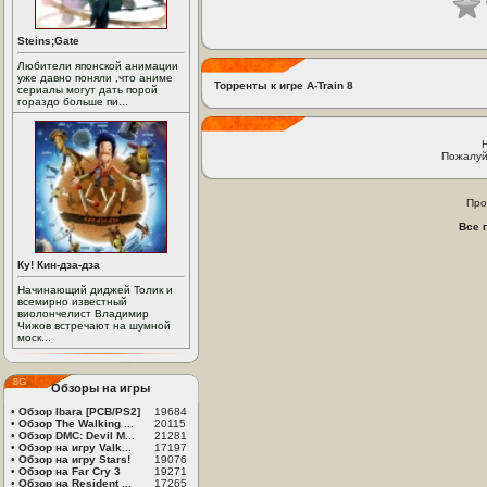
Steins;Gate
Любители японской анимации
уже давно поняли ,что аниме
Торренты к игре A-Train 8
сериалы могут дать порой
гораздо больше пи...
Пожалуй
Про
Все 
Ку! Кин-дза-дза
Начинающий диджей Толик и
всемирно известный
виолончелист Владимир
Чижов встречают на шумной
моск...
Обзоры на игры
•
Обзор Ibara [PCB/PS2]
19684
•
Обзор The Walking ...
20115
•
Обзор DMC: Devil M...
21281
•
Обзор на игру Valk...
17197
•
Обзор на игру Stars!
19076
•
Обзор на Far Cry 3
19271
•
Обзор на Resident ...
17265