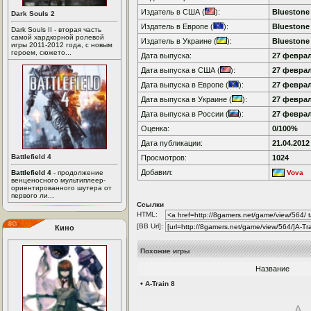
Издатель в США (
):
Bluestone 
Dark Souls 2
Издатель в Европе (
):
Bluestone 
Dark Souls II - вторая часть
самой хардкорной ролевой
Издатель в Украине (
):
Bluestone 
игры 2011-2012 года, с новым
героем, сюжето...
Дата выпуска:
27 феврал
Дата выпуска в США (
):
27 феврал
Дата выпуска в Европе (
):
27 феврал
Дата выпуска в Украине (
):
27 феврал
Дата выпуска в России (
):
27 феврал
Оценка:
0/100%
Дата публикации:
21.04.2012
Battlefield 4
Просмотров:
1024
Добавил:
Battlefield 4
- продолжение
Vova
венценосного мультиплеер-
ориентированного шутера от
первого ли...
Ссылки
HTML:
[BB Url]:
Кино
Похожие игры
Название
•
A-Train 8