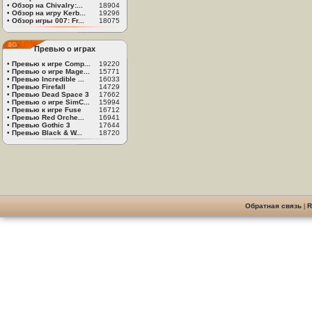
•
Обзор на Chivalry:...
18904
•
Обзор на игру Kerb...
19296
•
Обзор игры 007: Fr...
18075
Превью о играх
•
Превью к игре Comp...
19220
•
Превью о игре Mage...
15771
•
Превью Incredible ...
16033
•
Превью Firefall
14729
•
Превью Dead Space 3
17662
•
Превью о игре SimC...
15994
•
Превью к игре Fuse
16712
•
Превью Red Orche...
16941
•
Превью Gothic 3
17644
•
Превью Black & W...
18720
Обратная связь
|