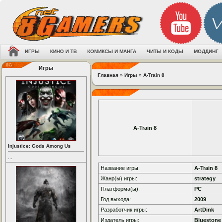
ИГРЫ
КИНО И ТВ
КОМИКСЫ И МАНГА
ЧИТЫ И КОДЫ
МОДДИНГ
Игры
Главная
»
Игры
»
A-Train 8
A-Train 8
Injustice: Gods Among Us
...
Название игры:
A-Train 8
Жанр(ы) игры:
strategy
Платформа(ы):
PC
Год выхода:
2009
Разработчик игры:
ArtDink
Издатель игры:
Bluestone 