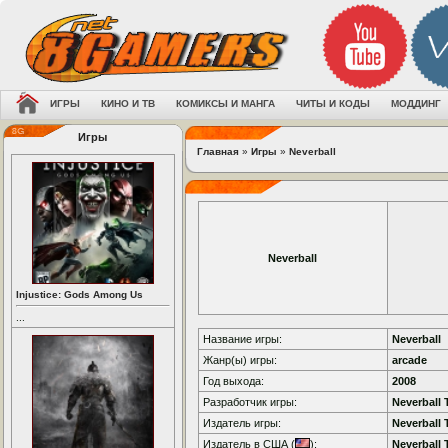
ИГРЫ
КИНО И ТВ
КОМИКСЫ И МАНГА
ЧИТЫ И КОДЫ
МОДДИНГ
Игры
Главная
»
Игры
»
Neverball
Neverball
Injustice: Gods Among Us
...
Название игры:
Neverball
Жанр(ы) игры:
arcade
Год выхода:
2008
Разработчик игры:
Neverball
Издатель игры:
Neverball
Издатель в США (
):
Neverball