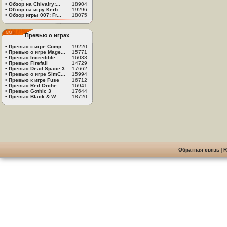
•
Обзор на Chivalry:...
18904
•
Обзор на игру Kerb...
19296
•
Обзор игры 007: Fr...
18075
Превью о играх
•
Превью к игре Comp...
19220
•
Превью о игре Mage...
15771
•
Превью Incredible ...
16033
•
Превью Firefall
14729
•
Превью Dead Space 3
17662
•
Превью о игре SimC...
15994
•
Превью к игре Fuse
16712
•
Превью Red Orche...
16941
•
Превью Gothic 3
17644
•
Превью Black & W...
18720
Обратная связь
|