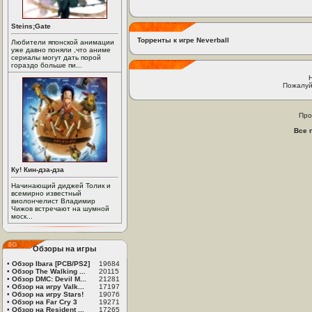
Steins;Gate
Торренты к игре Neverball
Любители японской анимации
уже давно поняли ,что аниме
сериалы могут дать порой
гораздо больше пи...
Пожалуй
Про
Все 
Ку! Кин-дза-дза
Начинающий диджей Толик и
всемирно известный
виолончелист Владимир
Чижов встречают на шумной
моск...
Обзоры на игры
•
Обзор Ibara [PCB/PS2]
19684
•
Обзор The Walking ...
20115
•
Обзор DMC: Devil M...
21281
•
Обзор на игру Valk...
17197
•
Обзор на игру Stars!
19076
•
Обзор на Far Cry 3
19271
•
Обзор на Resident ...
17265