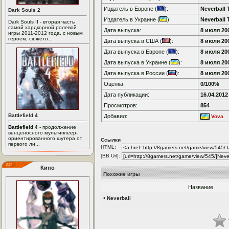
Издатель в Европе (
):
Neverball
Dark Souls 2
Издатель в Украине (
):
Neverball
Dark Souls II - вторая часть
самой хардкорной ролевой
Дата выпуска:
8 июля 200
игры 2011-2012 года, с новым
героем, сюжето...
Дата выпуска в США (
):
8 июля 200
Дата выпуска в Европе (
):
8 июля 200
Дата выпуска в Украине (
):
8 июля 200
Дата выпуска в России (
):
8 июля 200
Оценка:
0/100%
Дата публикации:
16.04.2012
Просмотров:
854
Battlefield 4
Добавил:
Vova
Battlefield 4
- продолжение
венценосного мультиплеер-
ориентированного шутера от
Ссылки
первого ли...
HTML:
[BB Url]:
Кино
Похожие игры
Название
•
Neverball