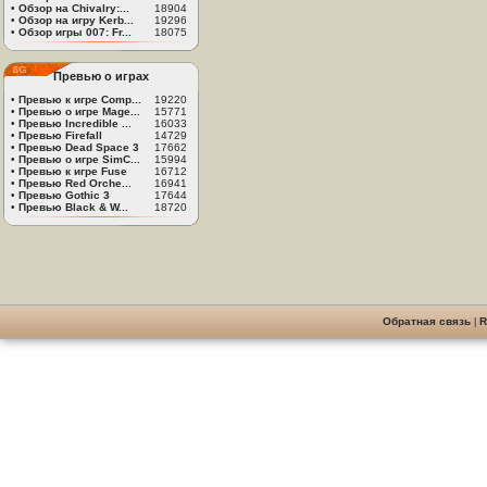
•
Обзор на Chivalry:...
18904
•
Обзор на игру Kerb...
19296
•
Обзор игры 007: Fr...
18075
Превью о играх
•
Превью к игре Comp...
19220
•
Превью о игре Mage...
15771
•
Превью Incredible ...
16033
•
Превью Firefall
14729
•
Превью Dead Space 3
17662
•
Превью о игре SimC...
15994
•
Превью к игре Fuse
16712
•
Превью Red Orche...
16941
•
Превью Gothic 3
17644
•
Превью Black & W...
18720
Обратная связь
|