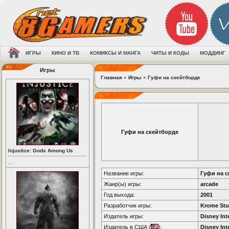
ИГРЫ
КИНО И ТВ
КОМИКСЫ И МАНГА
ЧИТЫ И КОДЫ
МОДДИНГ
Игры
Главная
»
Игры
»
Гуфи на скейтборде
Гуфи на скейтборде
Injustice: Gods Among Us
...
Название игры:
Гуфи на с
Жанр(ы) игры:
arcade
Год выхода:
2001
Разработчик игры:
Krome Stu
Издатель игры:
Disney Int
Издатель в США (
):
Disney Int