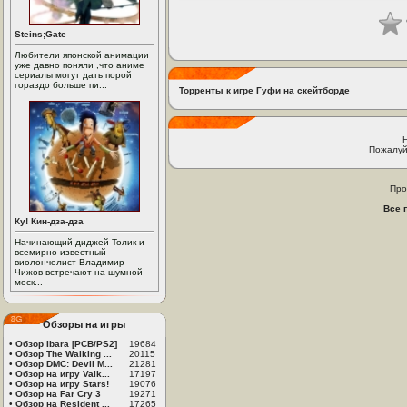
Steins;Gate
Любители японской анимации
уже давно поняли ,что аниме
сериалы могут дать порой
гораздо больше пи...
Торренты к игре Гуфи на скейтборде
Пожалуй
Про
Все 
Ку! Кин-дза-дза
Начинающий диджей Толик и
всемирно известный
виолончелист Владимир
Чижов встречают на шумной
моск...
Обзоры на игры
•
Обзор Ibara [PCB/PS2]
19684
•
Обзор The Walking ...
20115
•
Обзор DMC: Devil M...
21281
•
Обзор на игру Valk...
17197
•
Обзор на игру Stars!
19076
•
Обзор на Far Cry 3
19271
•
Обзор на Resident ...
17265