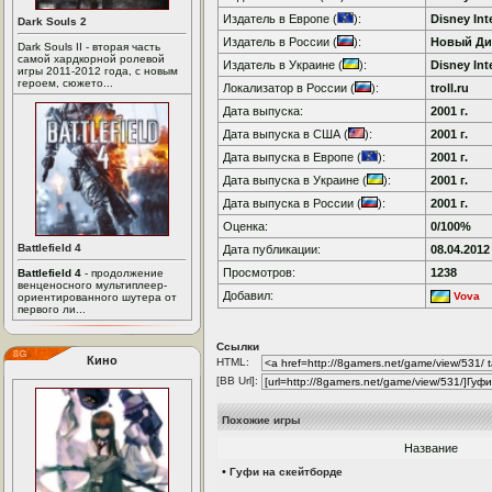
Издатель в Европе (
):
Disney Int
Dark Souls 2
Издатель в России (
):
Новый Ди
Dark Souls II - вторая часть
самой хардкорной ролевой
Издатель в Украине (
):
Disney Int
игры 2011-2012 года, с новым
героем, сюжето...
Локализатор в России (
):
troll.ru
Дата выпуска:
2001 г.
Дата выпуска в США (
):
2001 г.
Дата выпуска в Европе (
):
2001 г.
Дата выпуска в Украине (
):
2001 г.
Дата выпуска в России (
):
2001 г.
Оценка:
0/100%
Battlefield 4
Дата публикации:
08.04.2012
Просмотров:
1238
Battlefield 4
- продолжение
венценосного мультиплеер-
Добавил:
Vova
ориентированного шутера от
первого ли...
Ссылки
Кино
HTML:
[BB Url]:
Похожие игры
Название
•
Гуфи на скейтборде