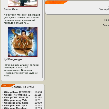
Steins;Gate
Пожалуй
Любители японской анимации
уже давно поняли ,что аниме
Про
сериалы могут дать порой
гораздо больше пи...
Все 
Ку! Кин-дза-дза
Начинающий диджей Толик и
всемирно известный
виолончелист Владимир
Чижов встречают на шумной
моск...
Обзоры на игры
•
Обзор Ibara [PCB/PS2]
19688
•
Обзор The Walking ...
20118
•
Обзор DMC: Devil M...
21284
•
Обзор на игру Valk...
17201
•
Обзор на игру Stars!
19080
•
Обзор на Far Cry 3
19274
•
Обзор на Resident ...
17269