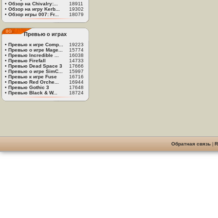
•
Обзор на Chivalry:...
18911
•
Обзор на игру Kerb...
19302
•
Обзор игры 007: Fr...
18079
Превью о играх
•
Превью к игре Comp...
19223
•
Превью о игре Mage...
15774
•
Превью Incredible ...
16038
•
Превью Firefall
14733
•
Превью Dead Space 3
17666
•
Превью о игре SimC...
15997
•
Превью к игре Fuse
16716
•
Превью Red Orche...
16944
•
Превью Gothic 3
17648
•
Превью Black & W...
18724
Обратная связь
|