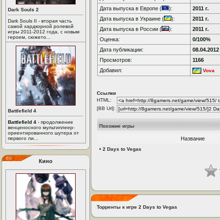
Дата выпуска в Европе (
):
2011 г.
Dark Souls 2
Дата выпуска в Украине (
):
2011 г.
Dark Souls II - вторая часть
самой хардкорной ролевой
Дата выпуска в России (
):
2011 г.
игры 2011-2012 года, с новым
героем, сюжето...
Оценка:
0/100%
Дата публикации:
08.04.2012
Просмотров:
1166
Добавил:
Vova
Ссылки
HTML:
[BB Url]:
Battlefield 4
Battlefield 4
- продолжение
Похожие игры
венценосного мультиплеер-
ориентированного шутера от
первого ли...
Название
•
2 Days to Vegas
Кино
Торренты к игре 2 Days to Vegas