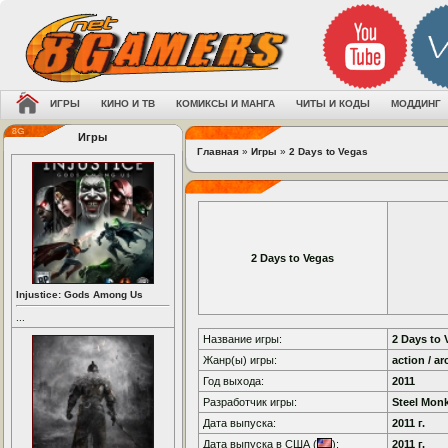
ИГРЫ
КИНО И ТВ
КОМИКСЫ И МАНГА
ЧИТЫ И КОДЫ
МОДДИНГ
Игры
Главная
»
Игры
»
2 Days to Vegas
2 Days to Vegas
Injustice: Gods Among Us
...
Название игры:
2 Days to 
Жанр(ы) игры:
action / ar
Год выхода:
2011
Разработчик игры:
Steel Mon
Дата выпуска:
2011 г.
Дата выпуска в США (
):
2011 г.