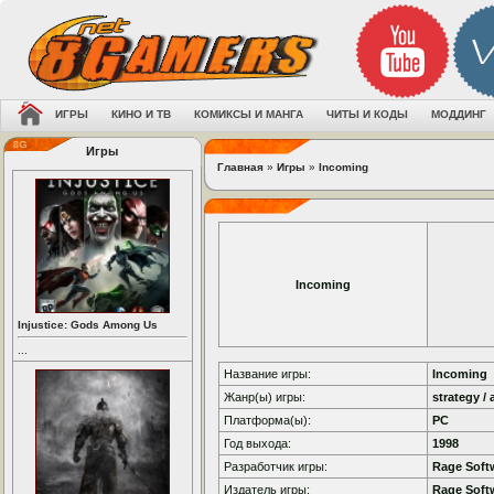
ИГРЫ
КИНО И ТВ
КОМИКСЫ И МАНГА
ЧИТЫ И КОДЫ
МОДДИНГ
Игры
Главная
»
Игры
»
Incoming
Incoming
Injustice: Gods Among Us
...
Название игры:
Incoming
Жанр(ы) игры:
strategy / 
Платформа(ы):
PC
Год выхода:
1998
Разработчик игры:
Rage Soft
Издатель игры:
Rage Soft