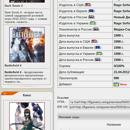
Издатель в США (
):
Rage Soft
Dark Souls 2
Издатель в Европе (
):
Rage Soft
Dark Souls II - вторая часть
самой хардкорной ролевой
Издатель в России (
):
Новый Ди
игры 2011-2012 года, с новым
героем, сюжето...
Издатель в Украине (
):
Rage Soft
Локализатор в России (
):
Медиа-Се
Дата выпуска:
1998 г.
Дата выпуска в США (
):
1998 г.
Дата выпуска в Европе (
):
1998 г.
Дата выпуска в Украине (
):
1998 г.
Дата выпуска в России (
):
1998 г.
Battlefield 4
Оценка:
0/100%
Дата публикации:
21.04.2012
Battlefield 4
- продолжение
венценосного мультиплеер-
Просмотров:
898
ориентированного шутера от
первого ли...
Добавил:
Vova
Кино
Ссылки
HTML:
[BB Url]:
Похожие игры
Название