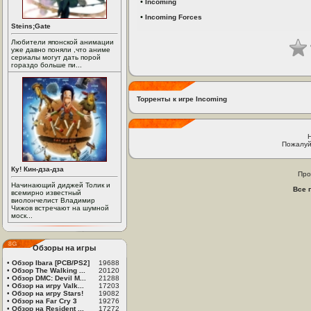
•
Incoming
•
Incoming Forces
Steins;Gate
Любители японской анимации
уже давно поняли ,что аниме
сериалы могут дать порой
гораздо больше пи...
Торренты к игре Incoming
Пожалуй
Ку! Кин-дза-дза
Про
Начинающий диджей Толик и
Все 
всемирно известный
виолончелист Владимир
Чижов встречают на шумной
моск...
Обзоры на игры
•
Обзор Ibara [PCB/PS2]
19688
•
Обзор The Walking ...
20120
•
Обзор DMC: Devil M...
21288
•
Обзор на игру Valk...
17203
•
Обзор на игру Stars!
19082
•
Обзор на Far Cry 3
19276
•
Обзор на Resident ...
17272