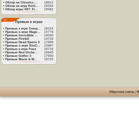
•
Обзор на Chivalry:...
18912
•
Обзор на игру Kerb...
19304
•
Обзор игры 007: Fr...
18082
Превью о играх
•
Превью к игре Comp...
19224
•
Превью о игре Mage...
15776
•
Превью Incredible ...
16040
•
Превью Firefall
14734
•
Превью Dead Space 3
17666
•
Превью о игре SimC...
15997
•
Превью к игре Fuse
16718
•
Превью Red Orche...
16945
•
Превью Gothic 3
17650
•
Превью Black & W...
18725
Обратная связь
|