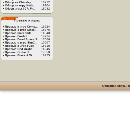
•
Обзор на Chivalry:...
18912
•
Обзор на игру Kerb...
19304
•
Обзор игры 007: Fr...
18082
Превью о играх
•
Превью к игре Comp...
19224
•
Превью о игре Mage...
15776
•
Превью Incredible ...
16040
•
Превью Firefall
14734
•
Превью Dead Space 3
17666
•
Превью о игре SimC...
15997
•
Превью к игре Fuse
16718
•
Превью Red Orche...
16945
•
Превью Gothic 3
17650
•
Превью Black & W...
18725
Обратная связь
|