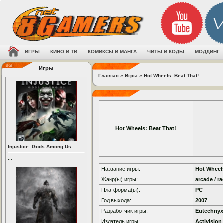
ИГРЫ
КИНО И ТВ
КОМИКСЫ И МАНГА
ЧИТЫ И КОДЫ
МОДДИНГ
Игры
Главная
»
Игры
»
Hot Wheels: Beat That!
Hot Wheels: Beat That!
Injustice: Gods Among Us
...
Название игры:
Hot Wheels
Жанр(ы) игры:
arcade / r
Платформа(ы):
PC
Год выхода:
2007
Разработчик игры:
Eutechnyx
Издатель игры:
Activision