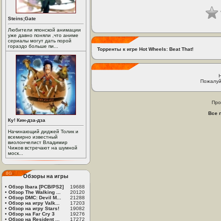
Steins;Gate
Любители японской анимации
уже давно поняли ,что аниме
сериалы могут дать порой
гораздо больше пи...
Торренты к игре Hot Wheels: Beat That!
Пожалуй
Про
Все 
Ку! Кин-дза-дза
Начинающий диджей Толик и
всемирно известный
виолончелист Владимир
Чижов встречают на шумной
моск...
Обзоры на игры
•
Обзор Ibara [PCB/PS2]
19688
•
Обзор The Walking ...
20120
•
Обзор DMC: Devil M...
21288
•
Обзор на игру Valk...
17203
•
Обзор на игру Stars!
19082
•
Обзор на Far Cry 3
19276
•
Обзор на Resident ...
17272