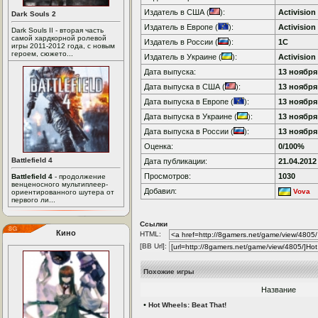
Издатель в США (
):
Activision
Dark Souls 2
Издатель в Европе (
):
Activision
Dark Souls II - вторая часть
самой хардкорной ролевой
Издатель в России (
):
1C
игры 2011-2012 года, с новым
героем, сюжето...
Издатель в Украине (
):
Activision
Дата выпуска:
13 ноября 
Дата выпуска в США (
):
13 ноября 
Дата выпуска в Европе (
):
13 ноября 
Дата выпуска в Украине (
):
13 ноября 
Дата выпуска в России (
):
13 ноября 
Оценка:
0/100%
Battlefield 4
Дата публикации:
21.04.2012
Просмотров:
1030
Battlefield 4
- продолжение
венценосного мультиплеер-
Добавил:
Vova
ориентированного шутера от
первого ли...
Ссылки
Кино
HTML:
[BB Url]:
Похожие игры
Название
•
Hot Wheels: Beat That!