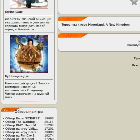
Steins;Gate
Любители японской анимации
уже давно поняли ,что аниме
Торренты к игре Hinterland: A New Kingdom
сериалы могут дать порой
гораздо больше пи...
Пожалуй
Про
Все 
Ку! Кин-дза-дза
Начинающий диджей Толик и
всемирно известный
виолончелист Владимир
Чижов встречают на шумной
моск...
Обзоры на игры
•
Обзор Ibara [PCB/PS2]
19688
•
Обзор The Walking ...
20118
•
Обзор DMC: Devil M...
21284
•
Обзор на игру Valk...
17201
•
Обзор на игру Stars!
19080
•
Обзор на Far Cry 3
19274
•
Обзор на Resident ...
17269