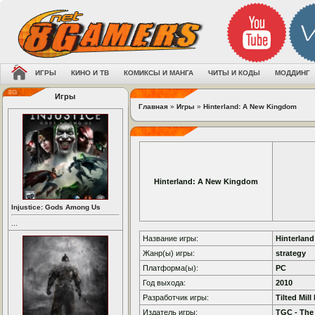
ИГРЫ
КИНО И ТВ
КОМИКСЫ И МАНГА
ЧИТЫ И КОДЫ
МОДДИНГ
Игры
Главная
»
Игры
»
Hinterland: A New Kingdom
Hinterland: A New Kingdom
Injustice: Gods Among Us
...
Название игры:
Hinterlan
Жанр(ы) игры:
strategy
Платформа(ы):
PC
Год выхода:
2010
Разработчик игры:
Tilted Mil
Издатель игры:
TGC - Th