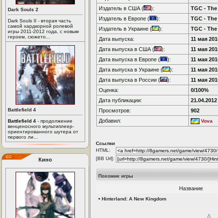
Издатель в США (
):
TGC - Th
Dark Souls 2
Издатель в Европе (
):
TGC - Th
Dark Souls II - вторая часть
самой хардкорной ролевой
Издатель в Украине (
):
TGC - Th
игры 2011-2012 года, с новым
героем, сюжето...
Дата выпуска:
11 мая 2010
Дата выпуска в США (
):
11 мая 2010
Дата выпуска в Европе (
):
11 мая 2010
Дата выпуска в Украине (
):
11 мая 2010
Дата выпуска в России (
):
11 мая 2010
Оценка:
0/100%
Дата публикации:
21.04.2012
Battlefield 4
Просмотров:
902
Добавил:
Battlefield 4
- продолжение
Vova
венценосного мультиплеер-
ориентированного шутера от
первого ли...
Ссылки
HTML:
[BB Url]:
Кино
Похожие игры
Название
•
Hinterland: A New Kingdom