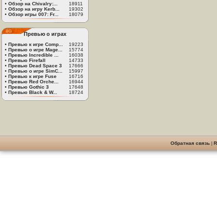
•
Обзор на Chivalry:...
18911
•
Обзор на игру Kerb...
19302
•
Обзор игры 007: Fr...
18079
Превью о играх
•
Превью к игре Comp...
19223
•
Превью о игре Mage...
15774
•
Превью Incredible ...
16038
•
Превью Firefall
14733
•
Превью Dead Space 3
17666
•
Превью о игре SimC...
15997
•
Превью к игре Fuse
16716
•
Превью Red Orche...
16944
•
Превью Gothic 3
17648
•
Превью Black & W...
18724
Обратная связь
|