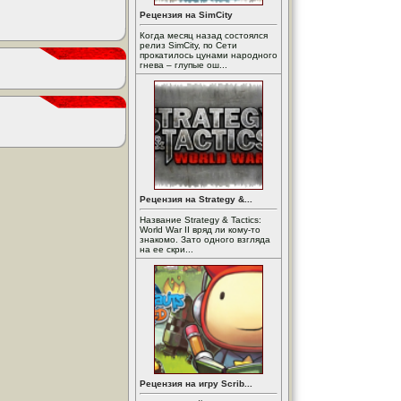
Рецензия на SimCity
Когда месяц назад состоялся
релиз SimCity, по Сети
прокатилось цунами народного
гнева – глупые ош...
Рецензия на Strategy &...
Название Strategy & Tactics:
World War II вряд ли кому-то
знакомо. Зато одного взгляда
на ее скри...
Рецензия на игру Scrib...