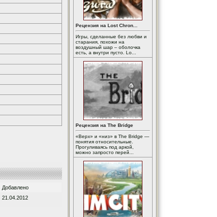
Рецензия на Lost Chron...
Игры, сделанные без любви и
старания, похожи на
воздушный шар – оболочка
есть, а внутри пусто. Lo...
Рецензия на The Bridge
«Верх» и «низ» в The Bridge —
понятия относительные.
Прогуливаясь под аркой,
можно запросто перей...
Добавлено
21.04.2012