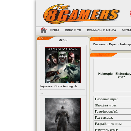
ИГРЫ
КИНО И ТВ
КОМИКСЫ И МАНГА
ЧИТЫ
Игры
Главная
»
Игры
»
Heimsp
Heimspiel: Eishocke
2007
Injustice: Gods Among Us
...
Название игры:
Жанр(ы) игры:
Платформа(ы):
Год выхода:
Разработчик игры:
Издатель игры: