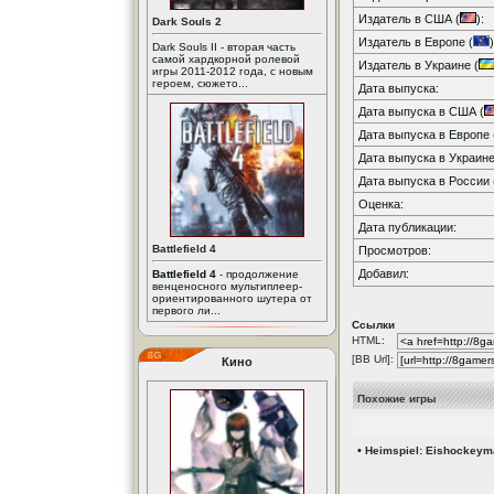
Издатель в США (
):
Dark Souls 2
Издатель в Европе (
)
Dark Souls II - вторая часть
самой хардкорной ролевой
Издатель в Украине (
игры 2011-2012 года, с новым
героем, сюжето...
Дата выпуска:
Дата выпуска в США (
Дата выпуска в Европе 
Дата выпуска в Украине
Дата выпуска в России 
Оценка:
Дата публикации:
Battlefield 4
Просмотров:
Добавил:
Battlefield 4
- продолжение
венценосного мультиплеер-
ориентированного шутера от
первого ли...
Ссылки
HTML:
[BB Url]:
Кино
Похожие игры
•
Heimspiel: Eishockeym