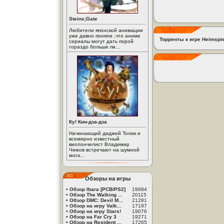
Steins;Gate
Любители японской анимации
уже давно поняли ,что аниме
Торренты к игре Heimspi
сериалы могут дать порой
гораздо больше пи...
Ку! Кин-дза-дза
Начинающий диджей Толик и
всемирно известный
виолончелист Владимир
Чижов встречают на шумной
моск...
Обзоры на игры
•
Обзор Ibara [PCB/PS2]
19684
•
Обзор The Walking ...
20115
•
Обзор DMC: Devil M...
21281
•
Обзор на игру Valk...
17197
•
Обзор на игру Stars!
19076
•
Обзор на Far Cry 3
19271
•
Обзор на Resident ...
17265