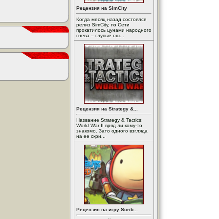
Рецензия на SimCity
Когда месяц назад состоялся
релиз SimCity, по Сети
прокатилось цунами народного
гнева – глупые ош...
Рецензия на Strategy &...
Название Strategy & Tactics:
World War II вряд ли кому-то
знакомо. Зато одного взгляда
на ее скри...
Рецензия на игру Scrib...