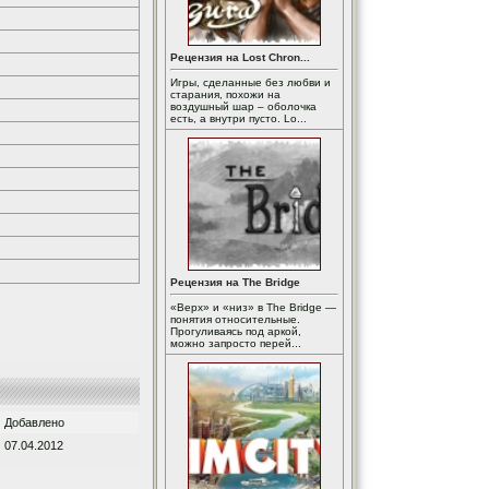
Рецензия на Lost Chron...
Игры, сделанные без любви и
старания, похожи на
воздушный шар – оболочка
есть, а внутри пусто. Lo...
Рецензия на The Bridge
«Верх» и «низ» в The Bridge —
понятия относительные.
Прогуливаясь под аркой,
можно запросто перей...
Добавлено
07.04.2012