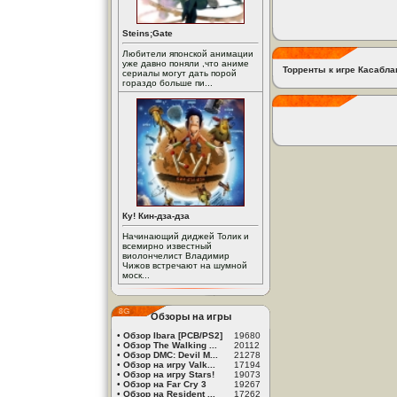
Steins;Gate
Любители японской анимации
уже давно поняли ,что аниме
Торренты к игре Касабла
сериалы могут дать порой
гораздо больше пи...
Ку! Кин-дза-дза
Начинающий диджей Толик и
всемирно известный
виолончелист Владимир
Чижов встречают на шумной
моск...
Обзоры на игры
•
Обзор Ibara [PCB/PS2]
19680
•
Обзор The Walking ...
20112
•
Обзор DMC: Devil M...
21278
•
Обзор на игру Valk...
17194
•
Обзор на игру Stars!
19073
•
Обзор на Far Cry 3
19267
•
Обзор на Resident ...
17262