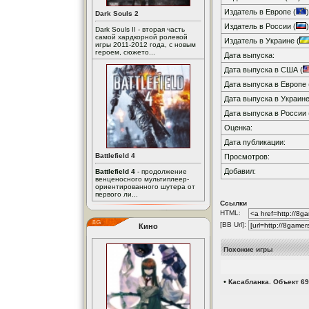
Издатель в Европе (
)
Dark Souls 2
Издатель в России (
)
Dark Souls II - вторая часть
самой хардкорной ролевой
Издатель в Украине (
игры 2011-2012 года, с новым
героем, сюжето...
Дата выпуска:
Дата выпуска в США (
Дата выпуска в Европе 
Дата выпуска в Украине
Дата выпуска в России 
Оценка:
Дата публикации:
Battlefield 4
Просмотров:
Добавил:
Battlefield 4
- продолжение
венценосного мультиплеер-
ориентированного шутера от
первого ли...
Ссылки
HTML:
[BB Url]:
Кино
Похожие игры
•
Касабланка. Объект 69