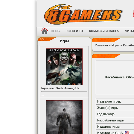
ИГРЫ
КИНО И ТВ
КОМИКСЫ И МАНГА
ЧИТЫ
Игры
Главная
»
Игры
»
Касабл
Касабланка. Объе
Injustice: Gods Among Us
...
Название игры:
Жанр(ы) игры:
Год выхода:
Разработчик игры:
Издатель игры:
Издатель в США (
):