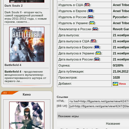
Издатель в США (
):
Arxel Tribe
Dark Souls 2
Издатель в Европе (
):
Arxel Tribe
Dark Souls II - вторая часть
самой хардкорной ролевой
Издатель в России (
):
Руссобит
игры 2011-2012 года, с новым
героем, сюжето...
Издатель в Украине (
):
Arxel Tribe
Локализатор в России (
):
Revolt Ga
Дата выпуска:
21 ноября 
Дата выпуска в США (
):
21 ноября 
Дата выпуска в Европе (
):
21 ноября 
Дата выпуска в Украине (
):
21 ноября 
Дата выпуска в России (
):
21 ноября 
Battlefield 4
Оценка:
0/100%
Дата публикации:
21.04.2012
Battlefield 4
- продолжение
венценосного мультиплеер-
Просмотров:
1028
ориентированного шутера от
первого ли...
Добавил:
Vova
Кино
Ссылки
HTML:
[BB Url]:
Похожие игры
Название