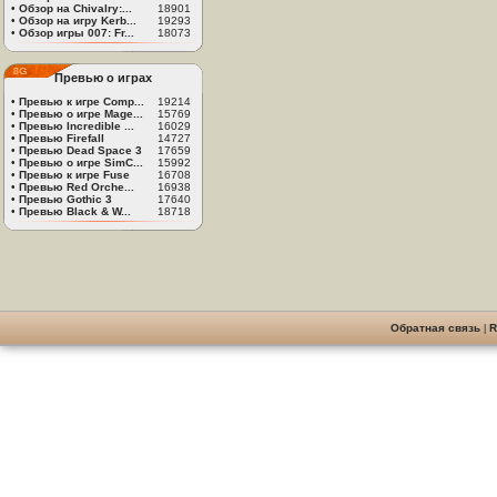
•
Обзор на Chivalry:...
18901
•
Обзор на игру Kerb...
19293
•
Обзор игры 007: Fr...
18073
Превью о играх
•
Превью к игре Comp...
19214
•
Превью о игре Mage...
15769
•
Превью Incredible ...
16029
•
Превью Firefall
14727
•
Превью Dead Space 3
17659
•
Превью о игре SimC...
15992
•
Превью к игре Fuse
16708
•
Превью Red Orche...
16938
•
Превью Gothic 3
17640
•
Превью Black & W...
18718
Обратная связь
|