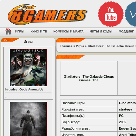
ИГРЫ
КИНО И ТВ
КОМИКСЫ И МАНГА
ЧИТЫ И КОДЫ
МОДДИНГ
Игры
Главная
»
Игры
»
Gladiators: The Galactic Circu
Gladiators: The Galactic Circus
Games, The
Injustice: Gods Among Us
...
Название игры:
Gladiators
Жанр(ы) игры:
strategy
Платформа(ы):
PC
Год выхода:
2002
Разработчик игры:
Eugen Sy
Издатель игры:
Arxel Tribe