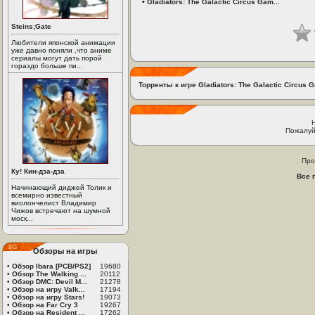
•
Gladiators: The Galactic Circus Gam...
Steins;Gate
Любители японской анимации
уже давно поняли ,что аниме
сериалы могут дать порой
гораздо больше пи...
Торренты к игре Gladiators: The Galactic Circus 
Пожалуй
Про
Ку! Кин-дза-дза
Все 
Начинающий диджей Толик и
всемирно известный
виолончелист Владимир
Чижов встречают на шумной
моск...
Обзоры на игры
•
Обзор Ibara [PCB/PS2]
19680
•
Обзор The Walking ...
20112
•
Обзор DMC: Devil M...
21278
•
Обзор на игру Valk...
17194
•
Обзор на игру Stars!
19073
•
Обзор на Far Cry 3
19267
•
Обзор на Resident ...
17262