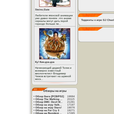
Steins;Gate
Любители японской анимации
уже давно поняли ,что аниме
Торренты к игре GJ Chuc
сериалы могут дать порой
гораздо больше пи...
Ку! Кин-дза-дза
Начинающий диджей Толик и
всемирно известный
виолончелист Владимир
Чижов встречают на шумной
моск...
Обзоры на игры
•
Обзор Ibara [PCB/PS2]
19684
•
Обзор The Walking ...
20115
•
Обзор DMC: Devil M...
21281
•
Обзор на игру Valk...
17197
•
Обзор на игру Stars!
19076
•
Обзор на Far Cry 3
19271
•
Обзор на Resident ...
17265