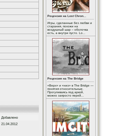
Рецензия на Lost Chron...
Игры, сделанные без любви и
старания, похожи на
воздушный шар – оболочка
есть, а внутри пусто. Lo...
Рецензия на The Bridge
«Верх» и «низ» в The Bridge —
понятия относительные.
Прогуливаясь под аркой,
можно запросто перей...
Добавлено
21.04.2012