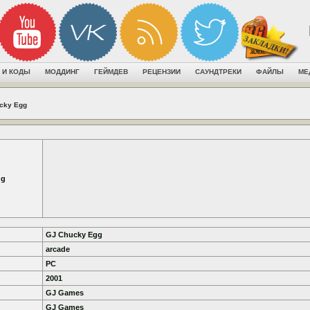
 И КОДЫ
МОДДИНГ
ГЕЙМДЕВ
РЕЦЕНЗИИ
САУНДТРЕКИ
ФАЙЛЫ
МЕ
cky Egg
gg
GJ Chucky Egg
arcade
PC
2001
GJ Games
GJ Games