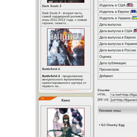
Издатель в США (
):
Dark Souls 2
Издатель в Европе (
)
Dark Souls II - вторая часть
самой хардкорной ролевой
Издатель в Украине (
игры 2011-2012 года, с новым
героем, сюжето...
Дата выпуска:
Дата выпуска в США (
Дата выпуска в Европе 
Дата выпуска в Украине
Дата выпуска в России 
Оценка:
Дата публикации:
Battlefield 4
Просмотров:
Добавил:
Battlefield 4
- продолжение
венценосного мультиплеер-
ориентированного шутера от
первого ли...
Ссылки
HTML:
[BB Url]:
Кино
Похожие игры
•
GJ Chucky Egg