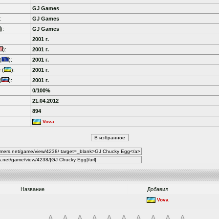
GJ Games
:
GJ Games
):
GJ Games
2001 г.
):
2001 г.
(
):
2001 г.
 (
):
2001 г.
(
):
2001 г.
0/100%
21.04.2012
894
Vova
Название
Добавил
Vova