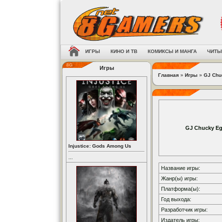
ИГРЫ
КИНО И ТВ
КОМИКСЫ И МАНГА
ЧИТЫ
Игры
Главная
»
Игры
»
GJ Chu
GJ Chucky E
Injustice: Gods Among Us
...
Название игры:
Жанр(ы) игры:
Платформа(ы):
Год выхода:
Разработчик игры:
Издатель игры: