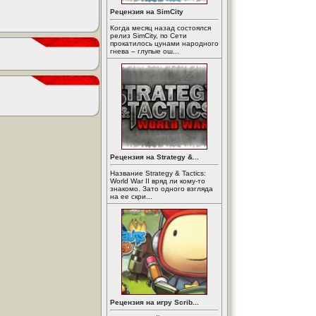
Рецензия на SimCity
Когда месяц назад состоялся
релиз SimCity, по Сети
прокатилось цунами народного
гнева – глупые ош...
Рецензия на Strategy &...
Название Strategy & Tactics:
World War II вряд ли кому-то
знакомо. Зато одного взгляда
на ее скри...
Рецензия на игру Scrib...