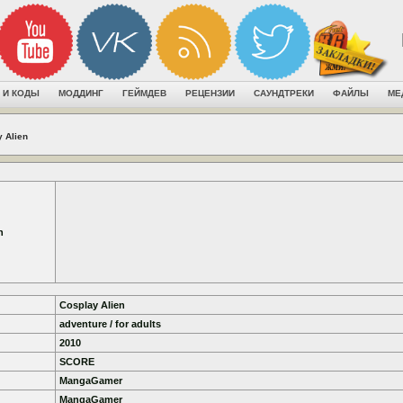
 И КОДЫ
МОДДИНГ
ГЕЙМДЕВ
РЕЦЕНЗИИ
САУНДТРЕКИ
ФАЙЛЫ
МЕ
 Alien
n
Cosplay Alien
adventure / for adults
2010
SCORE
MangaGamer
MangaGamer