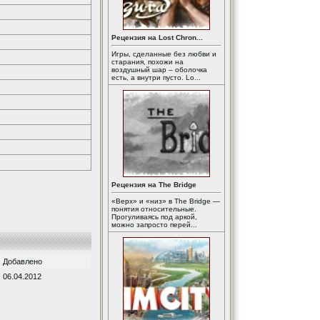
Рецензия на Lost Chron...
Игры, сделанные без любви и
старания, похожи на
воздушный шар – оболочка
есть, а внутри пусто. Lo...
Рецензия на The Bridge
«Верх» и «низ» в The Bridge —
понятия относительные.
Прогуливаясь под аркой,
можно запросто перей...
Добавлено
06.04.2012