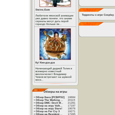
Steins;Gate
Торренты к игре Cosplay 
Любители японской анимации
уже давно поняли ,что аниме
сериалы могут дать порой
гораздо больше пи...
Ку! Кин-дза-дза
Начинающий диджей Толик и
всемирно известный
виолончелист Владимир
Чижов встречают на шумной
моск...
Обзоры на игры
•
Обзор Ibara [PCB/PS2]
19684
•
Обзор The Walking ...
20115
•
Обзор DMC: Devil M...
21281
•
Обзор на игру Valk...
17197
•
Обзор на игру Stars!
19076
•
Обзор на Far Cry 3
19271
•
Обзор на Resident ...
17265