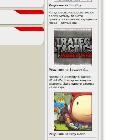
Рецензия на SimCity
Когда месяц назад состоялся
релиз SimCity, по Сети
прокатилось цунами народного
гнева – глупые ош...
Рецензия на Strategy &...
Название Strategy & Tactics:
World War II вряд ли кому-то
знакомо. Зато одного взгляда
на ее скри...
Рецензия на игру Scrib...