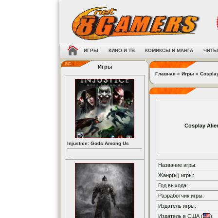
ИГРЫ
КИНО И ТВ
КОМИКСЫ И МАНГА
ЧИТЫ
Игры
Главная
»
Игры
»
Cosplay
Cosplay Alie
Injustice: Gods Among Us
...
Название игры:
Жанр(ы) игры:
Год выхода:
Разработчик игры:
Издатель игры:
Издатель в США (
):