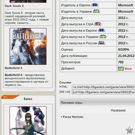
Издатель в Европе (
):
Microsoft
Dark Souls 2
Издатель в Украине (
):
Microsoft
Dark Souls II - вторая часть
самой хардкорной ролевой
Дата выпуска:
2012 г.
игры 2011-2012 года, с новым
героем, сюжето...
Дата выпуска в США (
):
2012 г.
Дата выпуска в Европе (
):
2012 г.
Дата выпуска в Украине (
):
2012 г.
Дата выпуска в России (
):
2012 г.
Оценка:
0/100%
Дата публикации:
21.04.2012
Просмотров:
782
Battlefield 4
Добавил:
Vova
Battlefield 4
- продолжение
венценосного мультиплеер-
ориентированного шутера от
Ссылки
первого ли...
HTML:
[BB Url]:
Кино
Похожие игры
Название
•
Forza Horizon