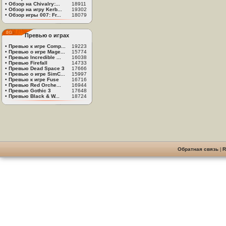
•
Обзор на Chivalry:...
18911
•
Обзор на игру Kerb...
19302
•
Обзор игры 007: Fr...
18079
Превью о играх
•
Превью к игре Comp...
19223
•
Превью о игре Mage...
15774
•
Превью Incredible ...
16038
•
Превью Firefall
14733
•
Превью Dead Space 3
17666
•
Превью о игре SimC...
15997
•
Превью к игре Fuse
16716
•
Превью Red Orche...
16944
•
Превью Gothic 3
17648
•
Превью Black & W...
18724
Обратная связь
|