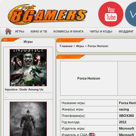
ИГРЫ
КИНО И ТВ
КОМИКСЫ И МАНГА
ЧИТЫ И КОДЫ
МОДДИНГ
Игры
Главная
»
Игры
»
Forza Horizon
Forza Horizon
Injustice: Gods Among Us
...
Название игры:
Forza Hor
Жанр(ы) игры:
racing
Платформа(ы):
XBOX360
Год выхода:
2012
Издатель игры:
Microsoft
Издатель в США (
):
Microsoft