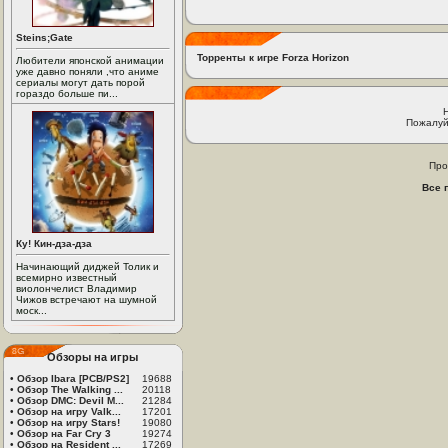
Steins;Gate
Торренты к игре Forza Horizon
Любители японской анимации
уже давно поняли ,что аниме
сериалы могут дать порой
гораздо больше пи...
Пожалуй
Про
Все 
Ку! Кин-дза-дза
Начинающий диджей Толик и
всемирно известный
виолончелист Владимир
Чижов встречают на шумной
моск...
Обзоры на игры
•
Обзор Ibara [PCB/PS2]
19688
•
Обзор The Walking ...
20118
•
Обзор DMC: Devil M...
21284
•
Обзор на игру Valk...
17201
•
Обзор на игру Stars!
19080
•
Обзор на Far Cry 3
19274
•
Обзор на Resident ...
17269