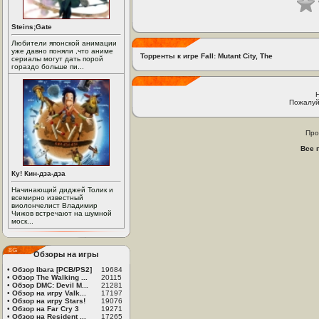
Steins;Gate
Любители японской анимации
уже давно поняли ,что аниме
Торренты к игре Fall: Mutant City, The
сериалы могут дать порой
гораздо больше пи...
Пожалуй
Про
Все 
Ку! Кин-дза-дза
Начинающий диджей Толик и
всемирно известный
виолончелист Владимир
Чижов встречают на шумной
моск...
Обзоры на игры
•
Обзор Ibara [PCB/PS2]
19684
•
Обзор The Walking ...
20115
•
Обзор DMC: Devil M...
21281
•
Обзор на игру Valk...
17197
•
Обзор на игру Stars!
19076
•
Обзор на Far Cry 3
19271
•
Обзор на Resident ...
17265