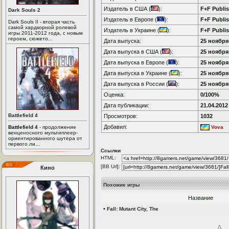
Издатель в США (
):
F+F Publi
Dark Souls 2
Издатель в Европе (
):
F+F Publi
Dark Souls II - вторая часть
самой хардкорной ролевой
Издатель в Украине (
):
F+F Publi
игры 2011-2012 года, с новым
героем, сюжето...
Дата выпуска:
25 ноября 
Дата выпуска в США (
):
25 ноября 
Дата выпуска в Европе (
):
25 ноября 
Дата выпуска в Украине (
):
25 ноября 
Дата выпуска в России (
):
25 ноября 
Оценка:
0/100%
Дата публикации:
21.04.2012
Battlefield 4
Просмотров:
1032
Добавил:
Battlefield 4
- продолжение
Vova
венценосного мультиплеер-
ориентированного шутера от
первого ли...
Ссылки
HTML:
[BB Url]:
Кино
Похожие игры
Название
•
Fall: Mutant City, The