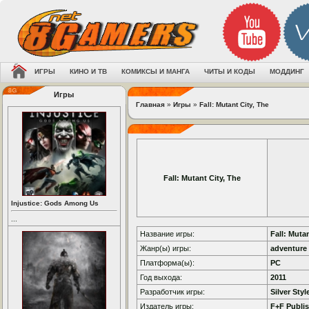
ИГРЫ
КИНО И ТВ
КОМИКСЫ И МАНГА
ЧИТЫ И КОДЫ
МОДДИНГ
Игры
Главная
»
Игры
»
Fall: Mutant City, The
Fall: Mutant City, The
Injustice: Gods Among Us
...
Название игры:
Fall: Mutan
Жанр(ы) игры:
adventure 
Платформа(ы):
PC
Год выхода:
2011
Разработчик игры:
Silver Sty
Издатель игры:
F+F Publi