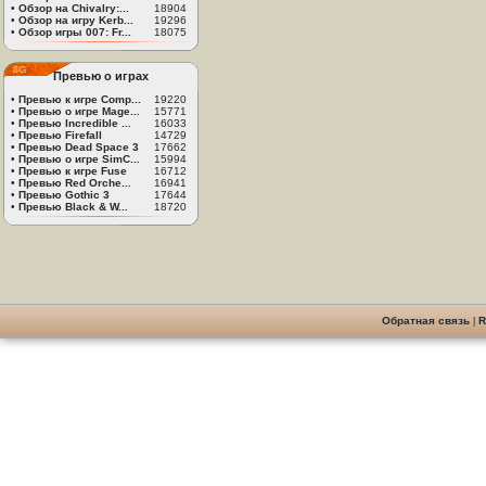
•
Обзор на Chivalry:...
18904
•
Обзор на игру Kerb...
19296
•
Обзор игры 007: Fr...
18075
Превью о играх
•
Превью к игре Comp...
19220
•
Превью о игре Mage...
15771
•
Превью Incredible ...
16033
•
Превью Firefall
14729
•
Превью Dead Space 3
17662
•
Превью о игре SimC...
15994
•
Превью к игре Fuse
16712
•
Превью Red Orche...
16941
•
Превью Gothic 3
17644
•
Превью Black & W...
18720
Обратная связь
|