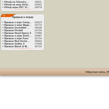
•
Обзор на Chivalry:...
18911
•
Обзор на игру Kerb...
19302
•
Обзор игры 007: Fr...
18079
Превью о играх
•
Превью к игре Comp...
19223
•
Превью о игре Mage...
15774
•
Превью Incredible ...
16038
•
Превью Firefall
14733
•
Превью Dead Space 3
17666
•
Превью о игре SimC...
15997
•
Превью к игре Fuse
16716
•
Превью Red Orche...
16944
•
Превью Gothic 3
17648
•
Превью Black & W...
18724
Обратная связь
|