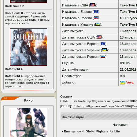
Издатель в США (
):
Take-Two I
Dark Souls 2
Издатель в Европе (
):
Take-Two I
Dark Souls II - вторая часть
самой хардкорной ролевой
Издатель в России (
):
GFI / Рус
игры 2011-2012 года, с новым
героем, сюжето...
Издатель в Украине (
):
Take-Two I
Дата выпуска:
13 апреля 
Дата выпуска в США (
):
13 апреля 
Дата выпуска в Европе (
):
13 апреля 
Дата выпуска в Украине (
):
13 апреля 
Дата выпуска в России (
):
13 апреля 
Оценка:
0/100%
Battlefield 4
Дата публикации:
21.04.2012
Просмотров:
997
Battlefield 4
- продолжение
венценосного мультиплеер-
Добавил:
Vova
ориентированного шутера от
первого ли...
Ссылки
Кино
HTML:
[BB Url]:
Похожие игры
Название
•
Emergency 4: Global Fighters for Life