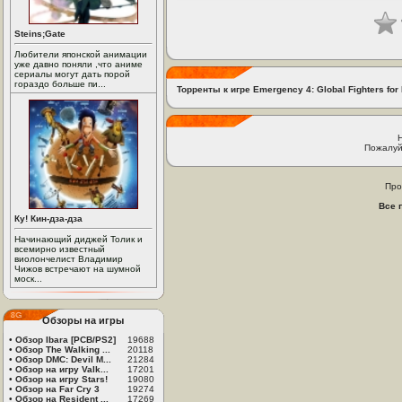
Steins;Gate
Любители японской анимации
уже давно поняли ,что аниме
сериалы могут дать порой
гораздо больше пи...
Торренты к игре Emergency 4: Global Fighters for 
Пожалуй
Про
Все 
Ку! Кин-дза-дза
Начинающий диджей Толик и
всемирно известный
виолончелист Владимир
Чижов встречают на шумной
моск...
Обзоры на игры
•
Обзор Ibara [PCB/PS2]
19688
•
Обзор The Walking ...
20118
•
Обзор DMC: Devil M...
21284
•
Обзор на игру Valk...
17201
•
Обзор на игру Stars!
19080
•
Обзор на Far Cry 3
19274
•
Обзор на Resident ...
17269