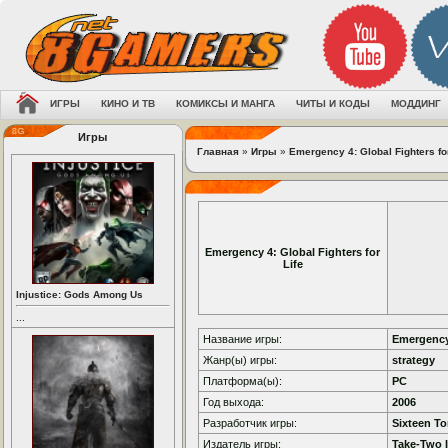
ИГРЫ
КИНО И ТВ
КОМИКСЫ И МАНГА
ЧИТЫ И КОДЫ
МОДДИНГ
Игры
Главная
»
Игры
»
Emergency 4: Global Fighters for
Emergency 4: Global Fighters for
Life
Injustice: Gods Among Us
...
Название игры:
Emergency 
Жанр(ы) игры:
strategy
Платформа(ы):
PC
Год выхода:
2006
Разработчик игры:
Sixteen T
Издатель игры:
Take-Two I