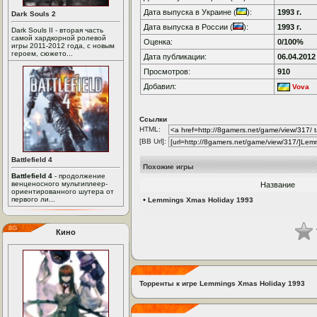
Дата выпуска в Украине (
):
1993 г.
Dark Souls 2
Дата выпуска в России (
):
1993 г.
Dark Souls II - вторая часть
самой хардкорной ролевой
Оценка:
0/100%
игры 2011-2012 года, с новым
героем, сюжето...
Дата публикации:
06.04.2012
Просмотров:
910
Добавил:
Vova
Ссылки
HTML:
[BB Url]:
Battlefield 4
Похожие игры
Battlefield 4
- продолжение
венценосного мультиплеер-
Название
ориентированного шутера от
первого ли...
•
Lemmings Xmas Holiday 1993
Кино
Торренты к игре Lemmings Xmas Holiday 1993