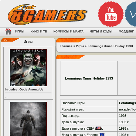
ИГРЫ
КИНО И ТВ
КОМИКСЫ И МАНГА
ЧИТЫ И КОДЫ
МОДДИНГ
Игры
Главная
»
Игры
»
Lemmings Xmas Holiday 1993
Lemmings Xmas Holiday 1993
Injustice: Gods Among Us
...
Название игры:
Lemmings 
Жанр(ы) игры:
arcade / lo
Год выхода:
1993
Дата выпуска:
1993 г.
Дата выпуска в США (
):
1993 г.
Дата выпуска в Европе (
):
1993 г.