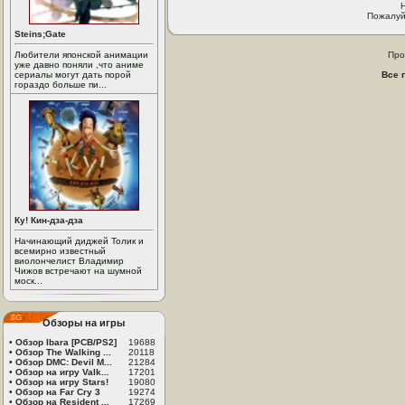
Пожалуй
Steins;Gate
Любители японской анимации
Про
уже давно поняли ,что аниме
сериалы могут дать порой
Все 
гораздо больше пи...
Ку! Кин-дза-дза
Начинающий диджей Толик и
всемирно известный
виолончелист Владимир
Чижов встречают на шумной
моск...
Обзоры на игры
•
Обзор Ibara [PCB/PS2]
19688
•
Обзор The Walking ...
20118
•
Обзор DMC: Devil M...
21284
•
Обзор на игру Valk...
17201
•
Обзор на игру Stars!
19080
•
Обзор на Far Cry 3
19274
•
Обзор на Resident ...
17269