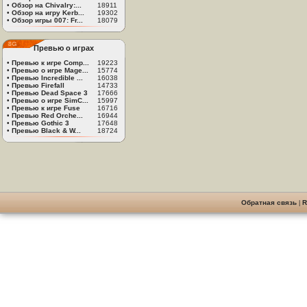
•
Обзор на Chivalry:...
18911
•
Обзор на игру Kerb...
19302
•
Обзор игры 007: Fr...
18079
Превью о играх
•
Превью к игре Comp...
19223
•
Превью о игре Mage...
15774
•
Превью Incredible ...
16038
•
Превью Firefall
14733
•
Превью Dead Space 3
17666
•
Превью о игре SimC...
15997
•
Превью к игре Fuse
16716
•
Превью Red Orche...
16944
•
Превью Gothic 3
17648
•
Превью Black & W...
18724
Обратная связь
|