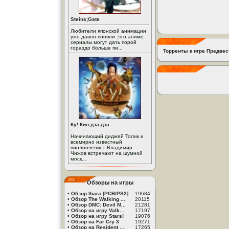
Steins;Gate
Любители японской анимации
уже давно поняли ,что аниме
сериалы могут дать порой
гораздо больше пи...
Торренты к игре Предвес
Ку! Кин-дза-дза
Начинающий диджей Толик и
всемирно известный
виолончелист Владимир
Чижов встречают на шумной
моск...
Обзоры на игры
•
Обзор Ibara [PCB/PS2]
19684
•
Обзор The Walking ...
20115
•
Обзор DMC: Devil M...
21281
•
Обзор на игру Valk...
17197
•
Обзор на игру Stars!
19076
•
Обзор на Far Cry 3
19271
•
Обзор на Resident ...
17265