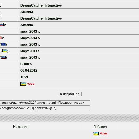
:
DreamCatcher Interactive
:
Акелла
):
DreamCatcher Interactive
):
Акелла
март 2003 г.
):
март 2003 г.
(
):
март 2003 г.
 (
):
март 2003 г.
(
):
март 2003 г.
0/100%
06.04.2012
1059
Vova
Название
Добавил
Vova