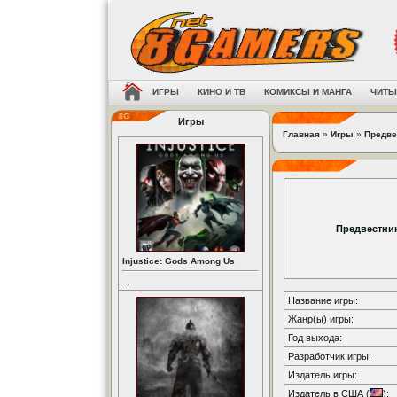
ИГРЫ
КИНО И ТВ
КОМИКСЫ И МАНГА
ЧИТЫ
Игры
Главная
»
Игры
»
Предве
Предвестни
Injustice: Gods Among Us
...
Название игры:
Жанр(ы) игры:
Год выхода:
Разработчик игры:
Издатель игры:
Издатель в США (
):