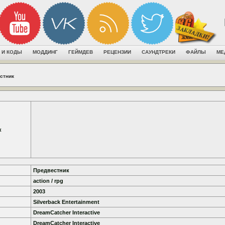
 И КОДЫ
МОДДИНГ
ГЕЙМДЕВ
РЕЦЕНЗИИ
САУНДТРЕКИ
ФАЙЛЫ
МЕ
стник
к
Предвестник
action / rpg
2003
Silverback Entertainment
DreamCatcher Interactive
DreamCatcher Interactive