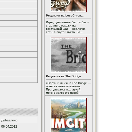
Рецензия на Lost Chron...
Игры, сделанные без любви и
старания, похожи на
воздушный шар – оболочка
есть, а внутри пусто. Lo...
Рецензия на The Bridge
«Верх» и «низ» в The Bridge —
понятия относительные.
Прогуливаясь под аркой,
можно запросто перей...
Добавлено
06.04.2012