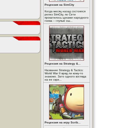
Рецензия на SimCity
Когда месяц назад состоялся
релиз SimCity, по Сети
прокатилось цунами народного
гнева – глупые ош...
Рецензия на Strategy &...
Название Strategy & Tactics:
World War II вряд ли кому-то
знакомо. Зато одного взгляда
на ее скри...
Рецензия на игру Scrib...