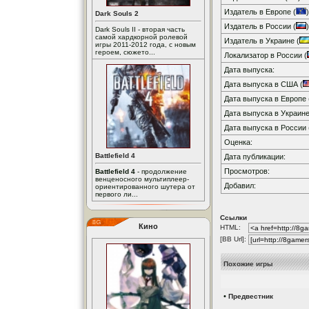
Издатель в Европе (
)
Dark Souls 2
Издатель в России (
)
Dark Souls II - вторая часть
самой хардкорной ролевой
Издатель в Украине (
игры 2011-2012 года, с новым
героем, сюжето...
Локализатор в России (
Дата выпуска:
Дата выпуска в США (
Дата выпуска в Европе 
Дата выпуска в Украине
Дата выпуска в России 
Оценка:
Battlefield 4
Дата публикации:
Просмотров:
Battlefield 4
- продолжение
венценосного мультиплеер-
Добавил:
ориентированного шутера от
первого ли...
Ссылки
Кино
HTML:
[BB Url]:
Похожие игры
•
Предвестник