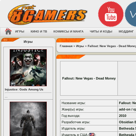
ИГРЫ
КИНО И ТВ
КОМИКСЫ И МАНГА
ЧИТЫ И КОДЫ
МОДДИНГ
Игры
Главная
»
Игры
»
Fallout: New Vegas - Dead Mone
Fallout: New Vegas - Dead Money
Injustice: Gods Among Us
...
Название игры:
Fallout: 
Жанр(ы) игры:
add-on / r
Год выхода:
2010
Разработчик игры:
Obsidian 
Издатель игры:
Bethesda 
Издатель в США (
):
Bethesda 