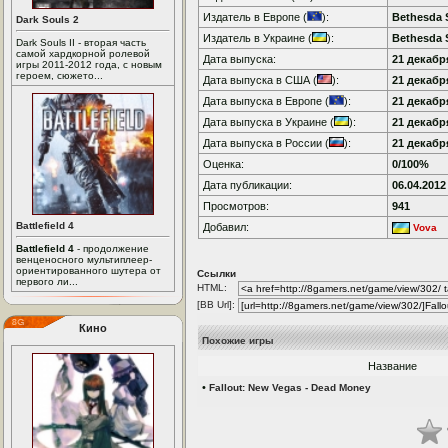
Издатель в Европе (
):
Bethesda 
Dark Souls 2
Издатель в Украине (
):
Bethesda 
Dark Souls II - вторая часть
самой хардкорной ролевой
Дата выпуска:
21 декабря
игры 2011-2012 года, с новым
героем, сюжето...
Дата выпуска в США (
):
21 декабря
Дата выпуска в Европе (
):
21 декабря
Дата выпуска в Украине (
):
21 декабря
Дата выпуска в России (
):
21 декабря
Оценка:
0/100%
Дата публикации:
06.04.2012
Просмотров:
941
Battlefield 4
Добавил:
Vova
Battlefield 4
- продолжение
венценосного мультиплеер-
ориентированного шутера от
Ссылки
первого ли...
HTML:
[BB Url]:
Кино
Похожие игры
Название
•
Fallout: New Vegas - Dead Money