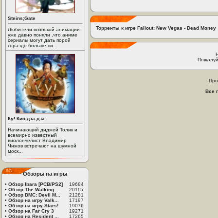
Steins;Gate
Торренты к игре Fallout: New Vegas - Dead Money
Любители японской анимации
уже давно поняли ,что аниме
сериалы могут дать порой
гораздо больше пи...
Пожалуй
Про
Все 
Ку! Кин-дза-дза
Начинающий диджей Толик и
всемирно известный
виолончелист Владимир
Чижов встречают на шумной
моск...
Обзоры на игры
•
Обзор Ibara [PCB/PS2]
19684
•
Обзор The Walking ...
20115
•
Обзор DMC: Devil M...
21281
•
Обзор на игру Valk...
17197
•
Обзор на игру Stars!
19076
•
Обзор на Far Cry 3
19271
•
Обзор на Resident ...
17265