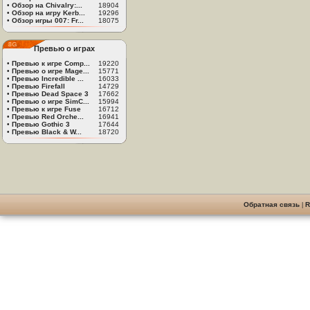
•
Обзор на Chivalry:...
18904
•
Обзор на игру Kerb...
19296
•
Обзор игры 007: Fr...
18075
Превью о играх
•
Превью к игре Comp...
19220
•
Превью о игре Mage...
15771
•
Превью Incredible ...
16033
•
Превью Firefall
14729
•
Превью Dead Space 3
17662
•
Превью о игре SimC...
15994
•
Превью к игре Fuse
16712
•
Превью Red Orche...
16941
•
Превью Gothic 3
17644
•
Превью Black & W...
18720
Обратная связь
|