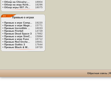
•
Обзор на Chivalry:...
18904
•
Обзор на игру Kerb...
19296
•
Обзор игры 007: Fr...
18075
Превью о играх
•
Превью к игре Comp...
19220
•
Превью о игре Mage...
15771
•
Превью Incredible ...
16033
•
Превью Firefall
14729
•
Превью Dead Space 3
17662
•
Превью о игре SimC...
15994
•
Превью к игре Fuse
16712
•
Превью Red Orche...
16941
•
Превью Gothic 3
17644
•
Превью Black & W...
18720
Обратная связь
|