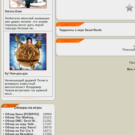
Steins;Gate
Любители японской анимации
уже давно поняли ,что аниме
сериалы могут дать порой
гораздо больше пи...
Торренты к игре Dead Reefs
Пожалуй
Про
Все 
Ку! Кин-дза-дза
Начинающий диджей Толик и
всемирно известный
виолончелист Владимир
Чижов встречают на шумной
моск...
Обзоры на игры
•
Обзор Ibara [PCB/PS2]
19684
•
Обзор The Walking ...
20115
•
Обзор DMC: Devil M...
21281
•
Обзор на игру Valk...
17197
•
Обзор на игру Stars!
19076
•
Обзор на Far Cry 3
19271
•
Обзор на Resident ...
17265