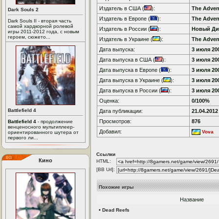
Издатель в США (
):
The Adve
Dark Souls 2
Издатель в Европе (
):
The Adve
Dark Souls II - вторая часть
самой хардкорной ролевой
Издатель в России (
):
Новый Ди
игры 2011-2012 года, с новым
героем, сюжето...
Издатель в Украине (
):
The Adve
Дата выпуска:
3 июля 200
Дата выпуска в США (
):
3 июля 200
Дата выпуска в Европе (
):
3 июля 200
Дата выпуска в Украине (
):
3 июля 200
Дата выпуска в России (
):
3 июля 200
Оценка:
0/100%
Battlefield 4
Дата публикации:
21.04.2012
Просмотров:
876
Battlefield 4
- продолжение
венценосного мультиплеер-
Добавил:
Vova
ориентированного шутера от
первого ли...
Ссылки
Кино
HTML:
[BB Url]:
Похожие игры
Название
•
Dead Reefs