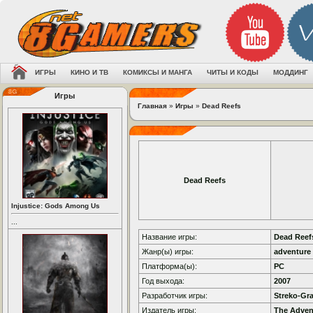
ИГРЫ
КИНО И ТВ
КОМИКСЫ И МАНГА
ЧИТЫ И КОДЫ
МОДДИНГ
Игры
Главная
»
Игры
»
Dead Reefs
Dead Reefs
Injustice: Gods Among Us
...
Название игры:
Dead Reef
Жанр(ы) игры:
adventure
Платформа(ы):
PC
Год выхода:
2007
Разработчик игры:
Streko-Gr
Издатель игры:
The Adve