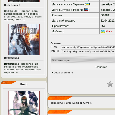
Дата выпуска в Украине (
):
декабрь 20
Dark Souls 2
Дата выпуска в России (
):
декабрь 20
Dark Souls II - вторая часть
самой хардкорной ролевой
Оценка:
0/100%
игры 2011-2012 года, с новым
героем, сюжето...
Дата публикации:
21.04.2012
Просмотров:
857
Добавил:
Vova
Ссылки
HTML:
[BB Url]:
Battlefield 4
Похожие игры
Battlefield 4
- продолжение
венценосного мультиплеер-
Название
ориентированного шутера от
первого ли...
•
Dead or Alive 4
Кино
Торренты к игре Dead or Alive 4