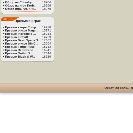
•
Обзор на Chivalry:...
18904
•
Обзор на игру Kerb...
19296
•
Обзор игры 007: Fr...
18075
Превью о играх
•
Превью к игре Comp...
19220
•
Превью о игре Mage...
15771
•
Превью Incredible ...
16033
•
Превью Firefall
14729
•
Превью Dead Space 3
17662
•
Превью о игре SimC...
15994
•
Превью к игре Fuse
16712
•
Превью Red Orche...
16941
•
Превью Gothic 3
17644
•
Превью Black & W...
18720
Обратная связь
|