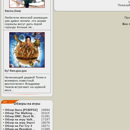
Пожалуй
Steins;Gate
Любители японской анимации
Про
уже давно поняли ,что аниме
сериалы могут дать порой
Все 
гораздо больше пи...
Ку! Кин-дза-дза
Начинающий диджей Толик и
всемирно известный
виолончелист Владимир
Чижов встречают на шумной
моск...
Обзоры на игры
•
Обзор Ibara [PCB/PS2]
19684
•
Обзор The Walking ...
20115
•
Обзор DMC: Devil M...
21281
•
Обзор на игру Valk...
17197
•
Обзор на игру Stars!
19076
•
Обзор на Far Cry 3
19271
•
Обзор на Resident ...
17265