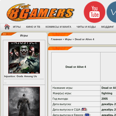
ИГРЫ
КИНО И ТВ
КОМИКСЫ И МАНГА
ЧИТЫ И КОДЫ
МОДДИНГ
Игры
Главная
»
Игры
»
Dead or Alive 4
Dead or Alive 4
Injustice: Gods Among Us
...
Название игры:
Dead or Al
Жанр(ы) игры:
fighting
Год выхода:
2005
Дата выпуска:
декабрь 20
Дата выпуска в США (
):
декабрь 20
Дата выпуска в Европе (
):
декабрь 20