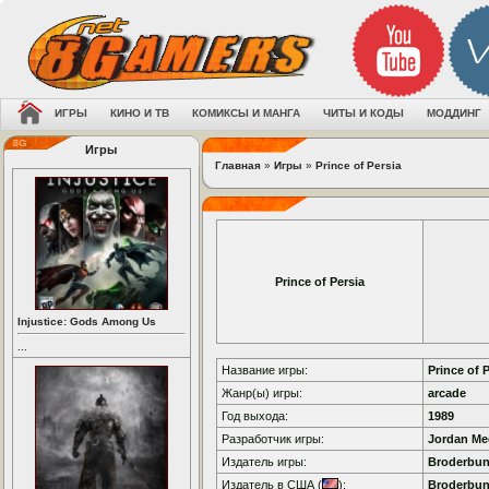
ИГРЫ
КИНО И ТВ
КОМИКСЫ И МАНГА
ЧИТЫ И КОДЫ
МОДДИНГ
Игры
Главная
»
Игры
»
Prince of Persia
Prince of Persia
Injustice: Gods Among Us
...
Название игры:
Prince of 
Жанр(ы) игры:
arcade
Год выхода:
1989
Разработчик игры:
Jordan Me
Издатель игры:
Broderbun
Издатель в США (
):
Broderbun