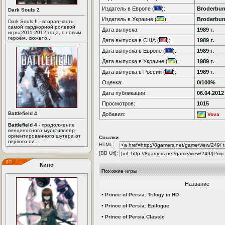
Издатель в Европе (
):
Broderbun
Dark Souls 2
Издатель в Украине (
):
Broderbun
Dark Souls II - вторая часть
самой хардкорной ролевой
Дата выпуска:
1989 г.
игры 2011-2012 года, с новым
героем, сюжето...
Дата выпуска в США (
):
1989 г.
Дата выпуска в Европе (
):
1989 г.
Дата выпуска в Украине (
):
1989 г.
Дата выпуска в России (
):
1989 г.
Оценка:
0/100%
Дата публикации:
06.04.2012
Просмотров:
1015
Battlefield 4
Добавил:
Vova
Battlefield 4
- продолжение
венценосного мультиплеер-
ориентированного шутера от
Ссылки
первого ли...
HTML:
[BB Url]:
Кино
Похожие игры
Название
•
Prince of Persia: Trilogy in HD
•
Prince of Persia: Epilogue
•
Prince of Persia Classic