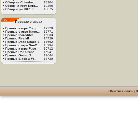
•
Обзор на Chivalry:...
18904
•
Обзор на игру Kerb...
19296
•
Обзор игры 007: Fr...
18075
Превью о играх
•
Превью к игре Comp...
19220
•
Превью о игре Mage...
15771
•
Превью Incredible ...
16033
•
Превью Firefall
14729
•
Превью Dead Space 3
17662
•
Превью о игре SimC...
15994
•
Превью к игре Fuse
16712
•
Превью Red Orche...
16941
•
Превью Gothic 3
17644
•
Превью Black & W...
18720
Обратная связь
|