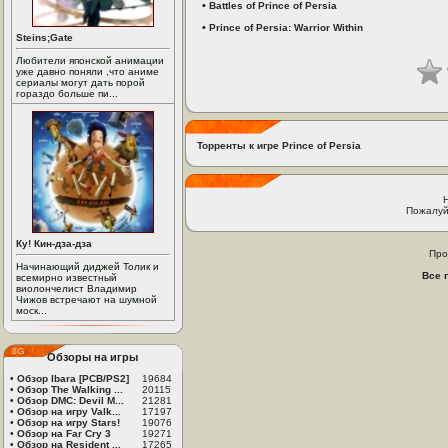
•
Battles of Prince of Persia
•
Prince of Persia: Warrior Within
Steins;Gate
Любители японской анимации
уже давно поняли ,что аниме
сериалы могут дать порой
гораздо больше пи...
Торренты к игре Prince of Persia
Пожалуй
Ку! Кин-дза-дза
Про
Начинающий диджей Толик и
Все 
всемирно известный
виолончелист Владимир
Чижов встречают на шумной
моск...
Обзоры на игры
•
Обзор Ibara [PCB/PS2]
19684
•
Обзор The Walking ...
20115
•
Обзор DMC: Devil M...
21281
•
Обзор на игру Valk...
17197
•
Обзор на игру Stars!
19076
•
Обзор на Far Cry 3
19271
•
Обзор на Resident ...
17265