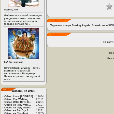
Steins;Gate
Любители японской анимации
уже давно поняли ,что аниме
сериалы могут дать порой
гораздо больше пи...
Торренты к игре Blazing Angels: Squadrons of WWI
Пожалуй
Про
Все 
Ку! Кин-дза-дза
Начинающий диджей Толик и
всемирно известный
виолончелист Владимир
Чижов встречают на шумной
моск...
Обзоры на игры
•
Обзор Ibara [PCB/PS2]
19684
•
Обзор The Walking ...
20115
•
Обзор DMC: Devil M...
21281
•
Обзор на игру Valk...
17197
•
Обзор на игру Stars!
19076
•
Обзор на Far Cry 3
19271
•
Обзор на Resident ...
17265