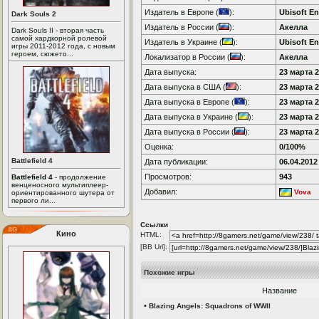
Издатель в Европе (
):
Ubisoft En
Dark Souls 2
Издатель в России (
):
Акелла
Dark Souls II - вторая часть
самой хардкорной ролевой
Издатель в Украине (
):
Ubisoft En
игры 2011-2012 года, с новым
героем, сюжето...
Локализатор в России (
):
Акелла
Дата выпуска:
23 марта 2
Дата выпуска в США (
):
23 марта 2
Дата выпуска в Европе (
):
23 марта 2
Дата выпуска в Украине (
):
23 марта 2
Дата выпуска в России (
):
23 марта 2
Оценка:
0/100%
Battlefield 4
Дата публикации:
06.04.2012
Просмотров:
943
Battlefield 4
- продолжение
венценосного мультиплеер-
Добавил:
Vova
ориентированного шутера от
первого ли...
Ссылки
Кино
HTML:
[BB Url]:
Похожие игры
Название
•
Blazing Angels: Squadrons of WWII