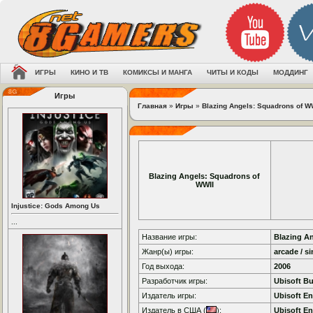
ИГРЫ
КИНО И ТВ
КОМИКСЫ И МАНГА
ЧИТЫ И КОДЫ
МОДДИНГ
Игры
Главная
»
Игры
»
Blazing Angels: Squadrons of W
Blazing Angels: Squadrons of
WWII
Injustice: Gods Among Us
...
Название игры:
Blazing A
Жанр(ы) игры:
arcade / s
Год выхода:
2006
Разработчик игры:
Ubisoft B
Издатель игры:
Ubisoft En
Издатель в США (
):
Ubisoft En