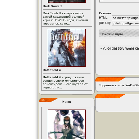
Dark Souls 2
Dark Souls II - вторая часть
Ссылки
самой хардкорной ролевой
HTML:
игры 2011-2012 года, с новым
[BB Url]:
героем, сюжето...
Похожие игры
•
Yu-Gi-Oh! 5D's World Ch
Battlefield 4
Battlefield 4
- продолжение
венценосного мультиплеер-
ориентированного шутера от
Торренты к игре Yu-Gi-Oh
первого ли...
Кино