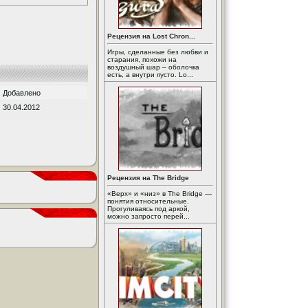
Рецензия на Lost Chron...
Игры, сделанные без любви и
старания, похожи на
воздушный шар – оболочка
есть, а внутри пусто. Lo...
Добавлено
30.04.2012
Рецензия на The Bridge
«Верх» и «низ» в The Bridge —
понятия относительные.
Прогуливаясь под аркой,
можно запросто перей...