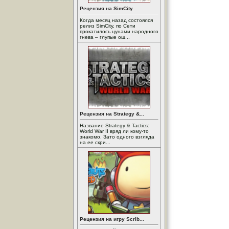
Рецензия на SimCity
Когда месяц назад состоялся
релиз SimCity, по Сети
прокатилось цунами народного
гнева – глупые ош...
Рецензия на Strategy &...
Название Strategy & Tactics:
World War II вряд ли кому-то
знакомо. Зато одного взгляда
на ее скри...
Рецензия на игру Scrib...