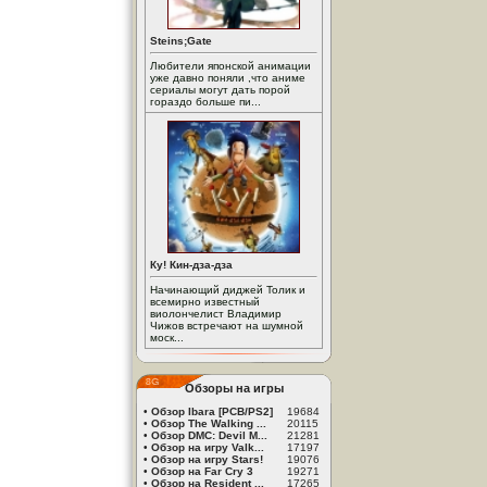
Steins;Gate
Любители японской анимации
уже давно поняли ,что аниме
сериалы могут дать порой
гораздо больше пи...
Ку! Кин-дза-дза
Начинающий диджей Толик и
всемирно известный
виолончелист Владимир
Чижов встречают на шумной
моск...
Обзоры на игры
•
Обзор Ibara [PCB/PS2]
19684
•
Обзор The Walking ...
20115
•
Обзор DMC: Devil M...
21281
•
Обзор на игру Valk...
17197
•
Обзор на игру Stars!
19076
•
Обзор на Far Cry 3
19271
•
Обзор на Resident ...
17265