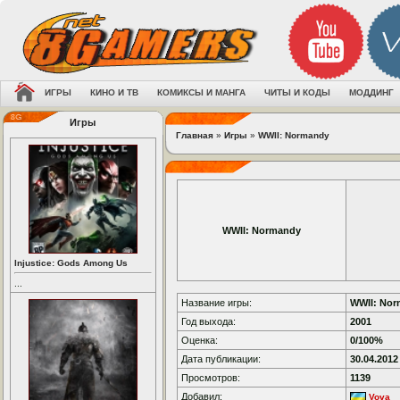
ИГРЫ
КИНО И ТВ
КОМИКСЫ И МАНГА
ЧИТЫ И КОДЫ
МОДДИНГ
Игры
Главная
»
Игры
»
WWII: Normandy
WWII: Normandy
Injustice: Gods Among Us
...
Название игры:
WWII: No
Год выхода:
2001
Оценка:
0/100%
Дата публикации:
30.04.2012
Просмотров:
1139
Добавил:
Vova