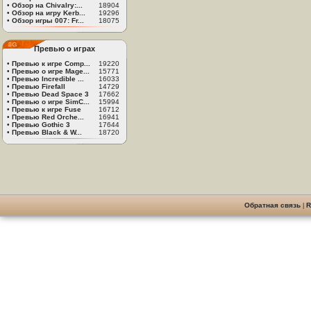
•
Обзор на Chivalry:...
18904
•
Обзор на игру Kerb...
19296
•
Обзор игры 007: Fr...
18075
Превью о играх
•
Превью к игре Comp...
19220
•
Превью о игре Mage...
15771
•
Превью Incredible ...
16033
•
Превью Firefall
14729
•
Превью Dead Space 3
17662
•
Превью о игре SimC...
15994
•
Превью к игре Fuse
16712
•
Превью Red Orche...
16941
•
Превью Gothic 3
17644
•
Превью Black & W...
18720
Обратная связь
|