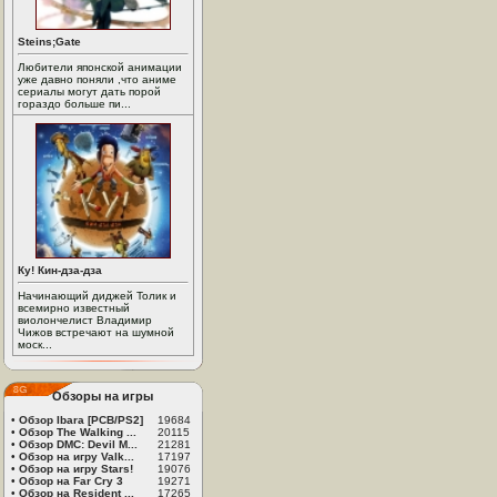
Steins;Gate
Любители японской анимации
уже давно поняли ,что аниме
сериалы могут дать порой
гораздо больше пи...
Ку! Кин-дза-дза
Начинающий диджей Толик и
всемирно известный
виолончелист Владимир
Чижов встречают на шумной
моск...
Обзоры на игры
•
Обзор Ibara [PCB/PS2]
19684
•
Обзор The Walking ...
20115
•
Обзор DMC: Devil M...
21281
•
Обзор на игру Valk...
17197
•
Обзор на игру Stars!
19076
•
Обзор на Far Cry 3
19271
•
Обзор на Resident ...
17265