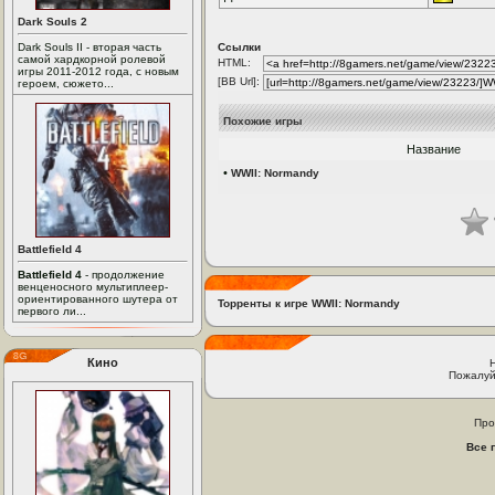
Dark Souls 2
Dark Souls II - вторая часть
Ссылки
самой хардкорной ролевой
HTML:
игры 2011-2012 года, с новым
[BB Url]:
героем, сюжето...
Похожие игры
Название
•
WWII: Normandy
Battlefield 4
Battlefield 4
- продолжение
венценосного мультиплеер-
ориентированного шутера от
Торренты к игре WWII: Normandy
первого ли...
Кино
Пожалуй
Про
Все 