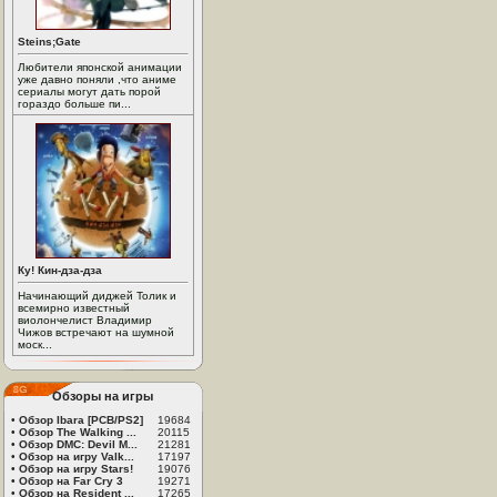
Steins;Gate
Любители японской анимации
уже давно поняли ,что аниме
сериалы могут дать порой
гораздо больше пи...
Ку! Кин-дза-дза
Начинающий диджей Толик и
всемирно известный
виолончелист Владимир
Чижов встречают на шумной
моск...
Обзоры на игры
•
Обзор Ibara [PCB/PS2]
19684
•
Обзор The Walking ...
20115
•
Обзор DMC: Devil M...
21281
•
Обзор на игру Valk...
17197
•
Обзор на игру Stars!
19076
•
Обзор на Far Cry 3
19271
•
Обзор на Resident ...
17265