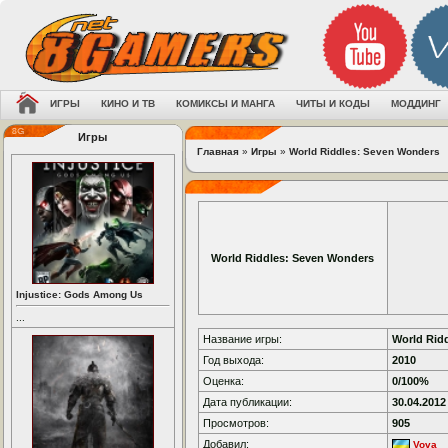
ИГРЫ
КИНО И ТВ
КОМИКСЫ И МАНГА
ЧИТЫ И КОДЫ
МОДДИНГ
Игры
Главная
»
Игры
»
World Riddles: Seven Wonders
World Riddles: Seven Wonders
Injustice: Gods Among Us
...
Название игры:
World Rid
Год выхода:
2010
Оценка:
0/100%
Дата публикации:
30.04.2012
Просмотров:
905
Добавил:
Vova