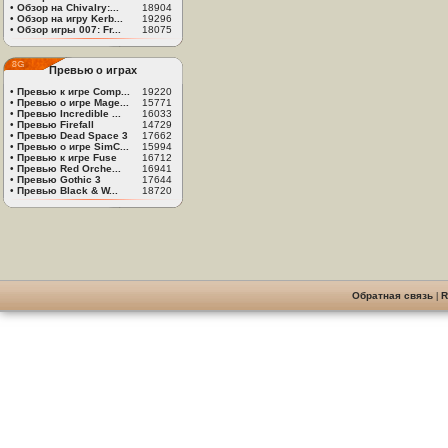
•
Обзор на Chivalry:...
18904
•
Обзор на игру Kerb...
19296
•
Обзор игры 007: Fr...
18075
Превью о играх
•
Превью к игре Comp...
19220
•
Превью о игре Mage...
15771
•
Превью Incredible ...
16033
•
Превью Firefall
14729
•
Превью Dead Space 3
17662
•
Превью о игре SimC...
15994
•
Превью к игре Fuse
16712
•
Превью Red Orche...
16941
•
Превью Gothic 3
17644
•
Превью Black & W...
18720
Обратная связь
|