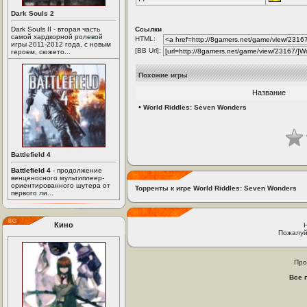
Dark Souls 2
Dark Souls II - вторая часть
Ссылки
самой хардкорной ролевой
HTML:
игры 2011-2012 года, с новым
[BB Url]:
героем, сюжето...
Похожие игры
Название
•
World Riddles: Seven Wonders
Battlefield 4
Battlefield 4
- продолжение
венценосного мультиплеер-
ориентированного шутера от
Торренты к игре World Riddles: Seven Wonders
первого ли...
Кино
Пожалуй
Про
Все 