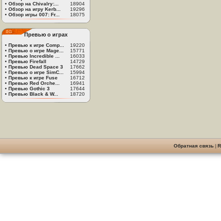
•
Обзор на Chivalry:...
18904
•
Обзор на игру Kerb...
19296
•
Обзор игры 007: Fr...
18075
Превью о играх
•
Превью к игре Comp...
19220
•
Превью о игре Mage...
15771
•
Превью Incredible ...
16033
•
Превью Firefall
14729
•
Превью Dead Space 3
17662
•
Превью о игре SimC...
15994
•
Превью к игре Fuse
16712
•
Превью Red Orche...
16941
•
Превью Gothic 3
17644
•
Превью Black & W...
18720
Обратная связь
|