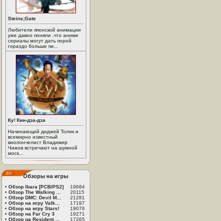
Steins;Gate
Любители японской анимации
уже давно поняли ,что аниме
сериалы могут дать порой
гораздо больше пи...
Ку! Кин-дза-дза
Начинающий диджей Толик и
всемирно известный
виолончелист Владимир
Чижов встречают на шумной
моск...
Обзоры на игры
•
Обзор Ibara [PCB/PS2]
19684
•
Обзор The Walking ...
20115
•
Обзор DMC: Devil M...
21281
•
Обзор на игру Valk...
17197
•
Обзор на игру Stars!
19076
•
Обзор на Far Cry 3
19271
•
Обзор на Resident ...
17265