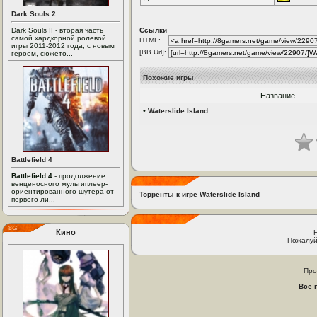
Dark Souls 2
Dark Souls II - вторая часть
Ссылки
самой хардкорной ролевой
HTML:
игры 2011-2012 года, с новым
[BB Url]:
героем, сюжето...
Похожие игры
Название
•
Waterslide Island
Battlefield 4
Battlefield 4
- продолжение
венценосного мультиплеер-
ориентированного шутера от
Торренты к игре Waterslide Island
первого ли...
Кино
Пожалуй
Про
Все 