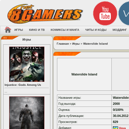
ИГРЫ
КИНО И ТВ
КОМИКСЫ И МАНГА
ЧИТЫ И КОДЫ
МОДДИНГ
Игры
Главная
»
Игры
»
Waterslide Island
Waterslide Island
Injustice: Gods Among Us
...
Название игры:
Waterslide
Год выхода:
2000
Оценка:
0/100%
Дата публикации:
30.04.2012
Просмотров:
829
Добавил:
Vova