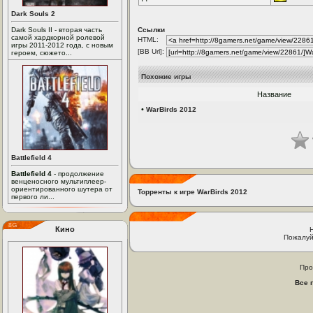
Dark Souls 2
Dark Souls II - вторая часть
Ссылки
самой хардкорной ролевой
HTML:
игры 2011-2012 года, с новым
[BB Url]:
героем, сюжето...
Похожие игры
Название
•
WarBirds 2012
Battlefield 4
Battlefield 4
- продолжение
венценосного мультиплеер-
ориентированного шутера от
Торренты к игре WarBirds 2012
первого ли...
Кино
Пожалуй
Про
Все 