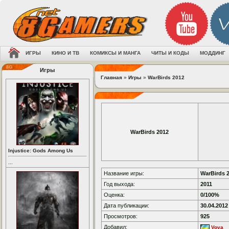
ИГРЫ
КИНО И ТВ
КОМИКСЫ И МАНГА
ЧИТЫ И КОДЫ
МОДДИНГ
Игры
Главная
»
Игры
»
WarBirds 2012
WarBirds 2012
Injustice: Gods Among Us
...
Название игры:
WarBirds 
Год выхода:
2011
Оценка:
0/100%
Дата публикации:
30.04.2012
Просмотров:
925
Добавил:
Vova