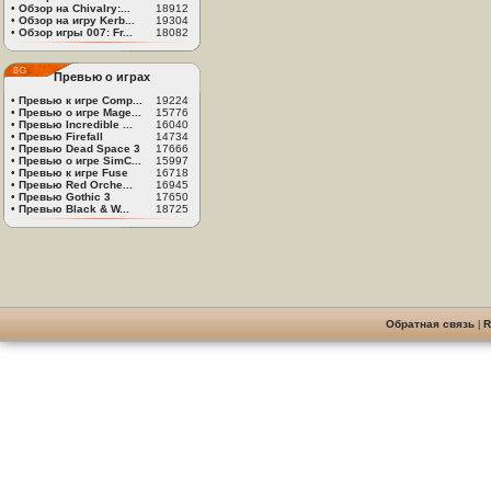
•
Обзор на Chivalry:...
18912
•
Обзор на игру Kerb...
19304
•
Обзор игры 007: Fr...
18082
Превью о играх
•
Превью к игре Comp...
19224
•
Превью о игре Mage...
15776
•
Превью Incredible ...
16040
•
Превью Firefall
14734
•
Превью Dead Space 3
17666
•
Превью о игре SimC...
15997
•
Превью к игре Fuse
16718
•
Превью Red Orche...
16945
•
Превью Gothic 3
17650
•
Превью Black & W...
18725
Обратная связь
|