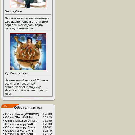
Steins;Gate
Любители японской анимации
уже давно поняли ,что аниме
сериалы могут дать порой
гораздо больше пи...
Ку! Кин-дза-дза
Начинающий диджей Толик и
всемирно известный
виолончелист Владимир
Чижов встречают на шумной
моск...
Обзоры на игры
•
Обзор Ibara [PCB/PS2]
19688
•
Обзор The Walking ...
20120
•
Обзор DMC: Devil M...
21288
•
Обзор на игру Valk...
17203
•
Обзор на игру Stars!
19082
•
Обзор на Far Cry 3
19276
•
Обзор на Resident ...
17272