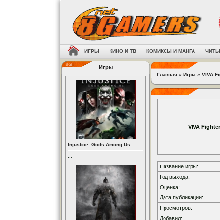
ИГРЫ
КИНО И ТВ
КОМИКСЫ И МАНГА
ЧИТЫ
Игры
Главная
»
Игры
»
VIVA Fi
VIVA Fighter
Injustice: Gods Among Us
...
Название игры:
Год выхода:
Оценка:
Дата публикации:
Просмотров:
Добавил: