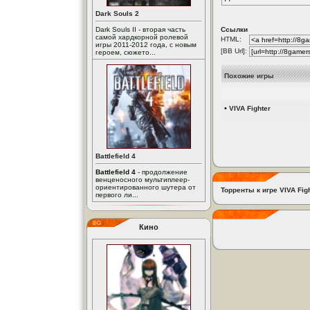
Dark Souls 2
Dark Souls II - вторая часть
Ссылки
самой хардкорной ролевой
HTML:
игры 2011-2012 года, с новым
[BB Url]:
героем, сюжето...
Похожие игры
•
VIVA Fighter
Battlefield 4
Battlefield 4
- продолжение
венценосного мультиплеер-
ориентированного шутера от
Торренты к игре VIVA Fig
первого ли...
Кино