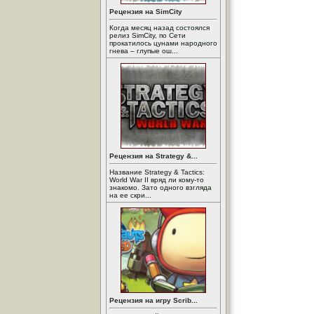
Рецензия на SimCity
Когда месяц назад состоялся
релиз SimCity, по Сети
прокатилось цунами народного
гнева – глупые ош...
Рецензия на Strategy &...
Название Strategy & Tactics:
World War II вряд ли кому-то
знакомо. Зато одного взгляда
на ее скри...
Рецензия на игру Scrib...