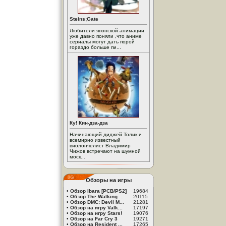
Steins;Gate
Любители японской анимации
уже давно поняли ,что аниме
сериалы могут дать порой
гораздо больше пи...
Ку! Кин-дза-дза
Начинающий диджей Толик и
всемирно известный
виолончелист Владимир
Чижов встречают на шумной
моск...
Обзоры на игры
•
Обзор Ibara [PCB/PS2]
19684
•
Обзор The Walking ...
20115
•
Обзор DMC: Devil M...
21281
•
Обзор на игру Valk...
17197
•
Обзор на игру Stars!
19076
•
Обзор на Far Cry 3
19271
•
Обзор на Resident ...
17265