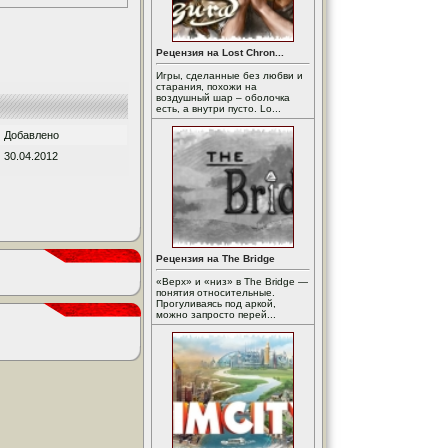
Рецензия на Lost Chron...
Игры, сделанные без любви и
старания, похожи на
воздушный шар – оболочка
есть, а внутри пусто. Lo...
Добавлено
30.04.2012
Рецензия на The Bridge
«Верх» и «низ» в The Bridge —
понятия относительные.
Прогуливаясь под аркой,
можно запросто перей...