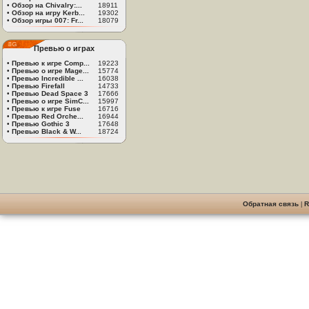
•
Обзор на Chivalry:...
18911
•
Обзор на игру Kerb...
19302
•
Обзор игры 007: Fr...
18079
Превью о играх
•
Превью к игре Comp...
19223
•
Превью о игре Mage...
15774
•
Превью Incredible ...
16038
•
Превью Firefall
14733
•
Превью Dead Space 3
17666
•
Превью о игре SimC...
15997
•
Превью к игре Fuse
16716
•
Превью Red Orche...
16944
•
Превью Gothic 3
17648
•
Превью Black & W...
18724
Обратная связь
|