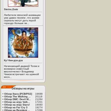
Steins;Gate
Любители японской анимации
уже давно поняли ,что аниме
сериалы могут дать порой
гораздо больше пи...
Ку! Кин-дза-дза
Начинающий диджей Толик и
всемирно известный
виолончелист Владимир
Чижов встречают на шумной
моск...
Обзоры на игры
•
Обзор Ibara [PCB/PS2]
19688
•
Обзор The Walking ...
20118
•
Обзор DMC: Devil M...
21284
•
Обзор на игру Valk...
17201
•
Обзор на игру Stars!
19080
•
Обзор на Far Cry 3
19274
•
Обзор на Resident ...
17269