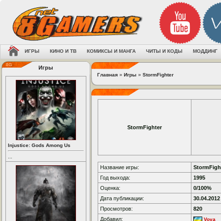
ИГРЫ
КИНО И ТВ
КОМИКСЫ И МАНГА
ЧИТЫ И КОДЫ
МОДДИНГ
Игры
Главная
»
Игры
»
StormFighter
StormFighter
Injustice: Gods Among Us
...
Название игры:
StormFigh
Год выхода:
1995
Оценка:
0/100%
Дата публикации:
30.04.2012
Просмотров:
820
Добавил:
Vova