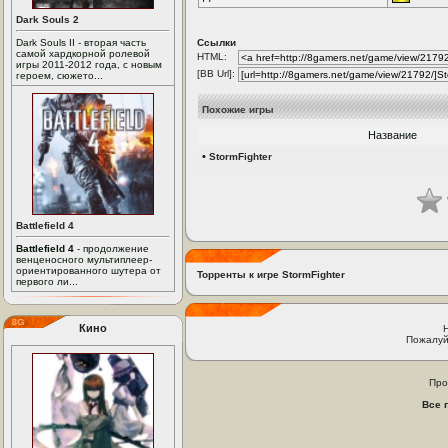
Dark Souls 2
Dark Souls II - вторая часть
Ссылки
самой хардкорной ролевой
HTML:
игры 2011-2012 года, с новым
[BB Url]:
героем, сюжето...
Похожие игры
Название
•
StormFighter
Battlefield 4
Battlefield 4
- продолжение
венценосного мультиплеер-
ориентированного шутера от
Торренты к игре StormFighter
первого ли...
Кино
Пожалуй
Про
Все 