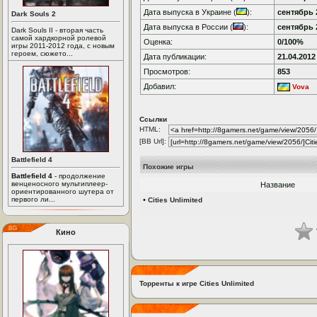
Дата выпуска в Украине (
):
сентябрь 2
Dark Souls 2
Дата выпуска в России (
):
сентябрь 2
Dark Souls II - вторая часть
самой хардкорной ролевой
Оценка:
0/100%
игры 2011-2012 года, с новым
героем, сюжето...
Дата публикации:
21.04.2012
Просмотров:
853
Добавил:
Vova
Ссылки
HTML:
[BB Url]:
Battlefield 4
Похожие игры
Battlefield 4
- продолжение
венценосного мультиплеер-
Название
ориентированного шутера от
первого ли...
•
Cities Unlimited
Кино
Торренты к игре Cities Unlimited