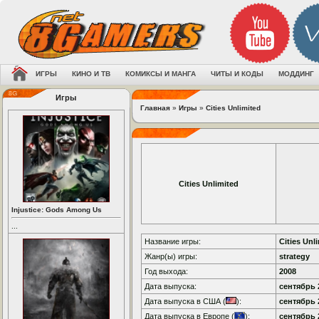
ИГРЫ
КИНО И ТВ
КОМИКСЫ И МАНГА
ЧИТЫ И КОДЫ
МОДДИНГ
Игры
Главная
»
Игры
»
Cities Unlimited
Cities Unlimited
Injustice: Gods Among Us
...
Название игры:
Cities Unl
Жанр(ы) игры:
strategy
Год выхода:
2008
Дата выпуска:
сентябрь 2
Дата выпуска в США (
):
сентябрь 2
Дата выпуска в Европе (
):
сентябрь 2