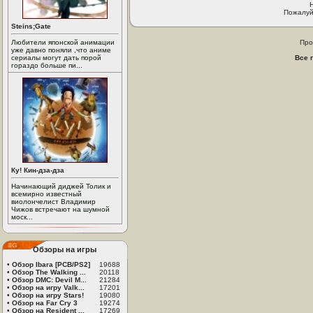
Пожалуй
Steins;Gate
Любители японской анимации
Про
уже давно поняли ,что аниме
сериалы могут дать порой
Все 
гораздо больше пи...
Ку! Кин-дза-дза
Начинающий диджей Толик и
всемирно известный
виолончелист Владимир
Чижов встречают на шумной
моск...
Обзоры на игры
•
Обзор Ibara [PCB/PS2]
19688
•
Обзор The Walking ...
20118
•
Обзор DMC: Devil M...
21284
•
Обзор на игру Valk...
17201
•
Обзор на игру Stars!
19080
•
Обзор на Far Cry 3
19274
•
Обзор на Resident ...
17269