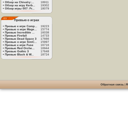
•
Обзор на Chivalry:...
18911
•
Обзор на игру Kerb...
19302
•
Обзор игры 007: Fr...
18079
Превью о играх
•
Превью к игре Comp...
19223
•
Превью о игре Mage...
15774
•
Превью Incredible ...
16038
•
Превью Firefall
14733
•
Превью Dead Space 3
17666
•
Превью о игре SimC...
15997
•
Превью к игре Fuse
16716
•
Превью Red Orche...
16944
•
Превью Gothic 3
17648
•
Превью Black & W...
18724
Обратная связь
|