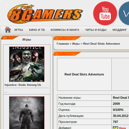
ИГРЫ
КИНО И ТВ
КОМИКСЫ И МАНГА
ЧИТЫ И КОДЫ
МОДДИНГ
Игры
Главная
»
Игры
»
Reel Deal Slots Adventure
Reel Deal Slots Adventure
Injustice: Gods Among Us
...
Название игры:
Reel Deal 
Год выхода:
2009
Оценка:
0/100%
Дата публикации:
30.04.2012
Просмотров:
797
Добавил:
Vova