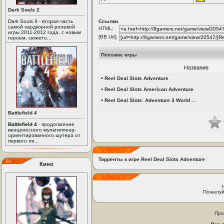
Dark Souls 2
Dark Souls II - вторая часть
Ссылки
самой хардкорной ролевой
HTML:
игры 2011-2012 года, с новым
[BB Url]:
героем, сюжето...
Похожие игры
Название
•
Reel Deal Slots Adventure
•
Reel Deal Slots American Adventure
•
Reel Deal Slots: Adventure 3 World ...
Battlefield 4
Battlefield 4
- продолжение
венценосного мультиплеер-
ориентированного шутера от
первого ли...
Торренты к игре Reel Deal Slots Adventure
Кино
Пожалуй
Про