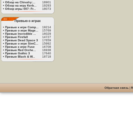
•
Обзор на Chivalry:...
18901
•
Обзор на игру Kerb...
19293
•
Обзор игры 007: Fr...
18073
Превью о играх
•
Превью к игре Comp...
19214
•
Превью о игре Mage...
15769
•
Превью Incredible ...
16029
•
Превью Firefall
14727
•
Превью Dead Space 3
17659
•
Превью о игре SimC...
15992
•
Превью к игре Fuse
16708
•
Превью Red Orche...
16938
•
Превью Gothic 3
17640
•
Превью Black & W...
18718
Обратная связь
|