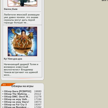
Все 
Steins;Gate
Любители японской анимации
уже давно поняли ,что аниме
сериалы могут дать порой
гораздо больше пи...
Ку! Кин-дза-дза
Начинающий диджей Толик и
всемирно известный
виолончелист Владимир
Чижов встречают на шумной
моск...
Обзоры на игры
•
Обзор Ibara [PCB/PS2]
19680
•
Обзор The Walking ...
20112
•
Обзор DMC: Devil M...
21278
•
Обзор на игру Valk...
17194
•
Обзор на игру Stars!
19073
•
Обзор на Far Cry 3
19267
•
Обзор на Resident ...
17262