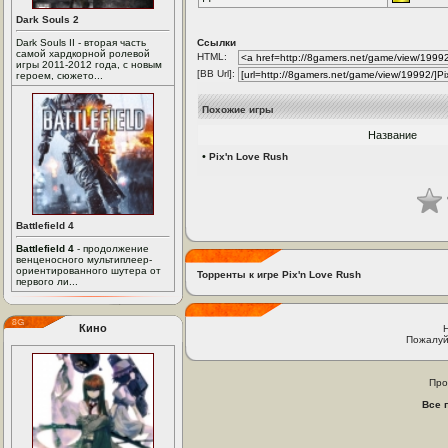
Dark Souls 2
Dark Souls II - вторая часть
Ссылки
самой хардкорной ролевой
HTML:
игры 2011-2012 года, с новым
[BB Url]:
героем, сюжето...
Похожие игры
Название
•
Pix'n Love Rush
Battlefield 4
Battlefield 4
- продолжение
венценосного мультиплеер-
ориентированного шутера от
Торренты к игре Pix'n Love Rush
первого ли...
Кино
Пожалуй
Про
Все 