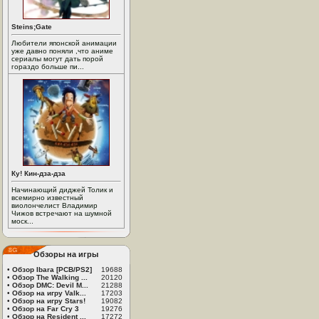
Steins;Gate
Любители японской анимации
уже давно поняли ,что аниме
сериалы могут дать порой
гораздо больше пи...
Ку! Кин-дза-дза
Начинающий диджей Толик и
всемирно известный
виолончелист Владимир
Чижов встречают на шумной
моск...
Обзоры на игры
•
Обзор Ibara [PCB/PS2]
19688
•
Обзор The Walking ...
20120
•
Обзор DMC: Devil M...
21288
•
Обзор на игру Valk...
17203
•
Обзор на игру Stars!
19082
•
Обзор на Far Cry 3
19276
•
Обзор на Resident ...
17272