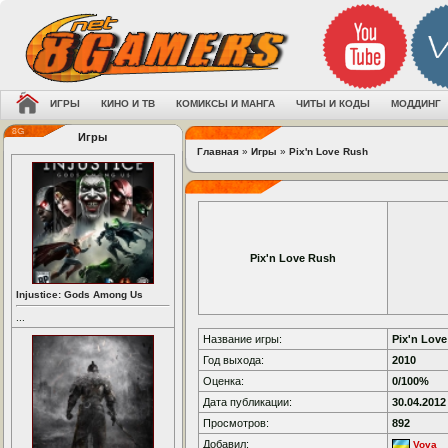
ИГРЫ
КИНО И ТВ
КОМИКСЫ И МАНГА
ЧИТЫ И КОДЫ
МОДДИНГ
Игры
Главная
»
Игры
»
Pix'n Love Rush
Pix'n Love Rush
Injustice: Gods Among Us
...
Название игры:
Pix'n Lov
Год выхода:
2010
Оценка:
0/100%
Дата публикации:
30.04.2012
Просмотров:
892
Добавил:
Vova