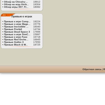
•
Обзор на Chivalry:...
18912
•
Обзор на игру Kerb...
19304
•
Обзор игры 007: Fr...
18082
Превью о играх
•
Превью к игре Comp...
19224
•
Превью о игре Mage...
15776
•
Превью Incredible ...
16040
•
Превью Firefall
14734
•
Превью Dead Space 3
17666
•
Превью о игре SimC...
15997
•
Превью к игре Fuse
16718
•
Превью Red Orche...
16945
•
Превью Gothic 3
17650
•
Превью Black & W...
18725
Обратная связь
|