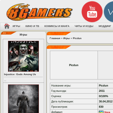
ИГРЫ
КИНО И ТВ
КОМИКСЫ И МАНГА
ЧИТЫ И КОДЫ
МОДДИНГ
Игры
Главная
»
Игры
»
Picdun
Picdun
Injustice: Gods Among Us
...
Название игры:
Picdun
Год выхода:
2011
Оценка:
0/100%
Дата публикации:
30.04.2012
Просмотров:
830
Добавил:
Vova