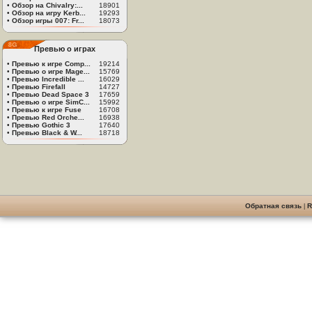
•
Обзор на Chivalry:...
18901
•
Обзор на игру Kerb...
19293
•
Обзор игры 007: Fr...
18073
Превью о играх
•
Превью к игре Comp...
19214
•
Превью о игре Mage...
15769
•
Превью Incredible ...
16029
•
Превью Firefall
14727
•
Превью Dead Space 3
17659
•
Превью о игре SimC...
15992
•
Превью к игре Fuse
16708
•
Превью Red Orche...
16938
•
Превью Gothic 3
17640
•
Превью Black & W...
18718
Обратная связь
|