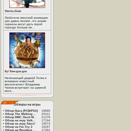
Steins;Gate
Любители японской анимации
уже давно поняли ,что аниме
сериалы могут дать порой
гораздо больше пи...
Ку! Кин-дза-дза
Начинающий диджей Толик и
всемирно известный
виолончелист Владимир
Чижов встречают на шумной
моск...
Обзоры на игры
•
Обзор Ibara [PCB/PS2]
19680
•
Обзор The Walking ...
20112
•
Обзор DMC: Devil M...
21278
•
Обзор на игру Valk...
17194
•
Обзор на игру Stars!
19073
•
Обзор на Far Cry 3
19267
•
Обзор на Resident ...
17262