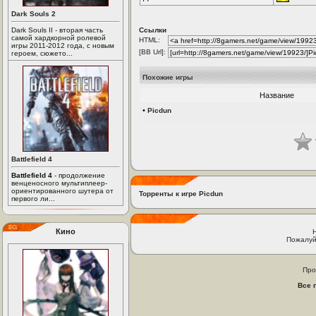
Dark Souls 2
Dark Souls II - вторая часть
Ссылки
самой хардкорной ролевой
HTML:
игры 2011-2012 года, с новым
[BB Url]:
героем, сюжето...
Похожие игры
Название
•
Picdun
Battlefield 4
Battlefield 4
- продолжение
венценосного мультиплеер-
ориентированного шутера от
Торренты к игре Picdun
первого ли...
Кино
Пожалуй
Про
Все 