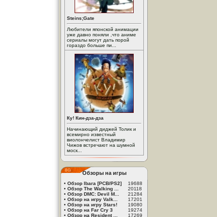
Steins;Gate
Любители японской анимации
уже давно поняли ,что аниме
сериалы могут дать порой
гораздо больше пи...
Ку! Кин-дза-дза
Начинающий диджей Толик и
всемирно известный
виолончелист Владимир
Чижов встречают на шумной
моск...
Обзоры на игры
•
Обзор Ibara [PCB/PS2]
19688
•
Обзор The Walking ...
20118
•
Обзор DMC: Devil M...
21284
•
Обзор на игру Valk...
17201
•
Обзор на игру Stars!
19080
•
Обзор на Far Cry 3
19274
•
Обзор на Resident ...
17269