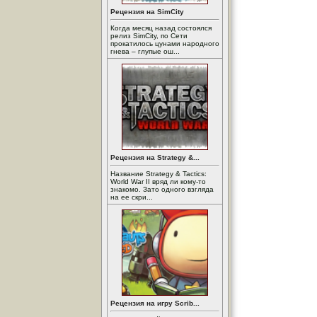
Рецензия на SimCity
Когда месяц назад состоялся
релиз SimCity, по Сети
прокатилось цунами народного
гнева – глупые ош...
Рецензия на Strategy &...
Название Strategy & Tactics:
World War II вряд ли кому-то
знакомо. Зато одного взгляда
на ее скри...
Рецензия на игру Scrib...