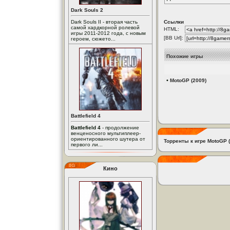
Dark Souls 2
Dark Souls II - вторая часть
Ссылки
самой хардкорной ролевой
HTML:
игры 2011-2012 года, с новым
[BB Url]:
героем, сюжето...
Похожие игры
•
MotoGP (2009)
Battlefield 4
Battlefield 4
- продолжение
венценосного мультиплеер-
ориентированного шутера от
Торренты к игре MotoGP 
первого ли...
Кино