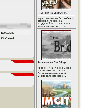
Рецензия на Lost Chron...
Игры, сделанные без любви и
старания, похожи на
воздушный шар – оболочка
есть, а внутри пусто. Lo...
Добавлено
30.04.2012
Рецензия на The Bridge
«Верх» и «низ» в The Bridge —
понятия относительные.
Прогуливаясь под аркой,
можно запросто перей...