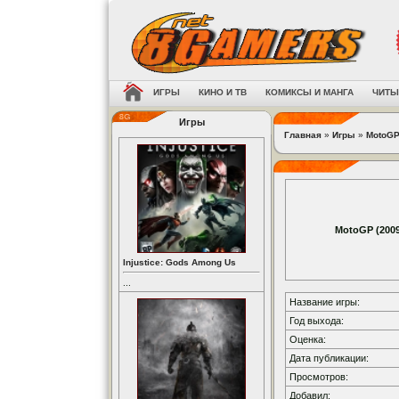
ИГРЫ
КИНО И ТВ
КОМИКСЫ И МАНГА
ЧИТЫ
Игры
Главная
»
Игры
»
MotoGP
MotoGP (2009
Injustice: Gods Among Us
...
Название игры:
Год выхода:
Оценка:
Дата публикации:
Просмотров:
Добавил: