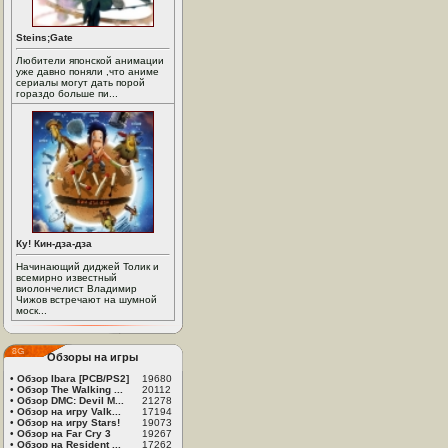
Steins;Gate
Любители японской анимации
уже давно поняли ,что аниме
сериалы могут дать порой
гораздо больше пи...
Ку! Кин-дза-дза
Начинающий диджей Толик и
всемирно известный
виолончелист Владимир
Чижов встречают на шумной
моск...
Обзоры на игры
•
Обзор Ibara [PCB/PS2]
19680
•
Обзор The Walking ...
20112
•
Обзор DMC: Devil M...
21278
•
Обзор на игру Valk...
17194
•
Обзор на игру Stars!
19073
•
Обзор на Far Cry 3
19267
•
Обзор на Resident ...
17262