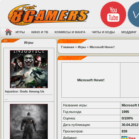
ИГРЫ
КИНО И ТВ
КОМИКСЫ И МАНГА
ЧИТЫ И КОДЫ
МОДДИНГ
Игры
Главная
»
Игры
»
Microsoft Hover!
Microsoft Hover!
Injustice: Gods Among Us
...
Название игры:
Microsoft 
Год выхода:
1995
Оценка:
0/100%
Дата публикации:
30.04.2012
Просмотров:
839
Добавил:
Vova