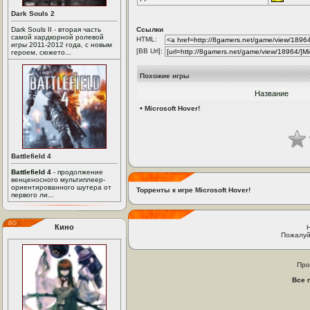
Dark Souls 2
Dark Souls II - вторая часть
Ссылки
самой хардкорной ролевой
HTML:
игры 2011-2012 года, с новым
[BB Url]:
героем, сюжето...
Похожие игры
Название
•
Microsoft Hover!
Battlefield 4
Battlefield 4
- продолжение
венценосного мультиплеер-
ориентированного шутера от
Торренты к игре Microsoft Hover!
первого ли...
Кино
Пожалуй
Про
Все 