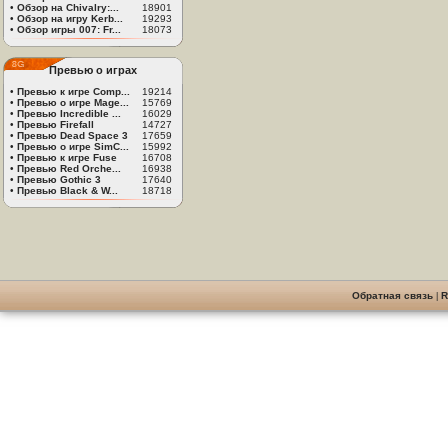
•
Обзор на Chivalry:...
18901
•
Обзор на игру Kerb...
19293
•
Обзор игры 007: Fr...
18073
Превью о играх
•
Превью к игре Comp...
19214
•
Превью о игре Mage...
15769
•
Превью Incredible ...
16029
•
Превью Firefall
14727
•
Превью Dead Space 3
17659
•
Превью о игре SimC...
15992
•
Превью к игре Fuse
16708
•
Превью Red Orche...
16938
•
Превью Gothic 3
17640
•
Превью Black & W...
18718
Обратная связь
|