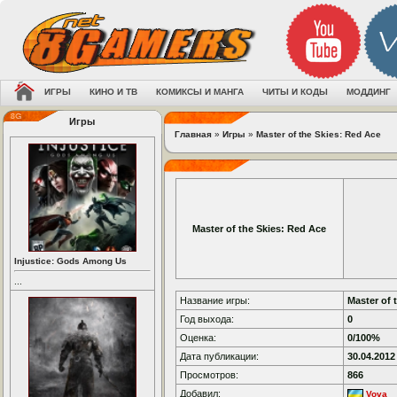
ИГРЫ
КИНО И ТВ
КОМИКСЫ И МАНГА
ЧИТЫ И КОДЫ
МОДДИНГ
Игры
Главная
»
Игры
»
Master of the Skies: Red Ace
Master of the Skies: Red Ace
Injustice: Gods Among Us
...
Название игры:
Master of 
Год выхода:
0
Оценка:
0/100%
Дата публикации:
30.04.2012
Просмотров:
866
Добавил:
Vova