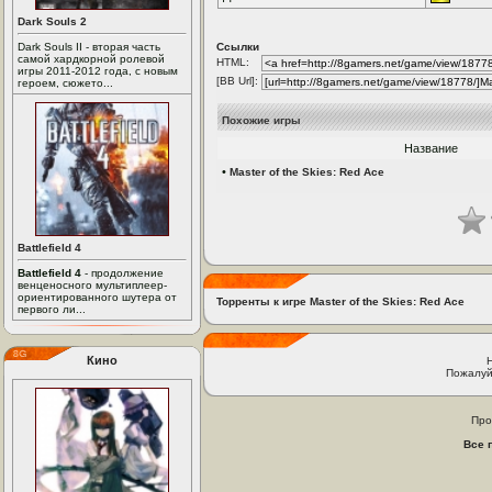
Dark Souls 2
Dark Souls II - вторая часть
Ссылки
самой хардкорной ролевой
HTML:
игры 2011-2012 года, с новым
[BB Url]:
героем, сюжето...
Похожие игры
Название
•
Master of the Skies: Red Ace
Battlefield 4
Battlefield 4
- продолжение
венценосного мультиплеер-
ориентированного шутера от
Торренты к игре Master of the Skies: Red Ace
первого ли...
Кино
Пожалуй
Про
Все 