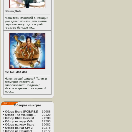
Steins;Gate
Любители японской анимации
уже давно поняли ,что аниме
сериалы могут дать порой
гораздо больше пи...
Ку! Кин-дза-дза
Начинающий диджей Толик и
всемирно известный
виолончелист Владимир
Чижов встречают на шумной
моск...
Обзоры на игры
•
Обзор Ibara [PCB/PS2]
19688
•
Обзор The Walking ...
20120
•
Обзор DMC: Devil M...
21288
•
Обзор на игру Valk...
17203
•
Обзор на игру Stars!
19082
•
Обзор на Far Cry 3
19276
•
Обзор на Resident ...
17272