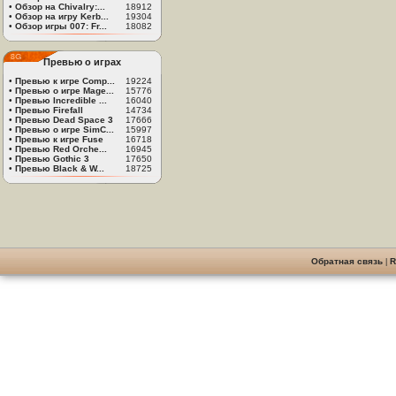
•
Обзор на Chivalry:...
18912
•
Обзор на игру Kerb...
19304
•
Обзор игры 007: Fr...
18082
Превью о играх
•
Превью к игре Comp...
19224
•
Превью о игре Mage...
15776
•
Превью Incredible ...
16040
•
Превью Firefall
14734
•
Превью Dead Space 3
17666
•
Превью о игре SimC...
15997
•
Превью к игре Fuse
16718
•
Превью Red Orche...
16945
•
Превью Gothic 3
17650
•
Превью Black & W...
18725
Обратная связь
|