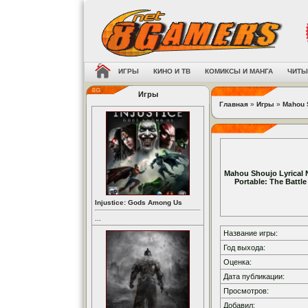
ИГРЫ
КИНО И ТВ
КОМИКСЫ И МАНГА
ЧИТЫ
Игры
Главная
»
Игры
»
Mahou S
Mahou Shoujo Lyrical 
Portable: The Battle
Injustice: Gods Among Us
...
Название игры:
Год выхода:
Оценка:
Дата публикации:
Просмотров:
Добавил: