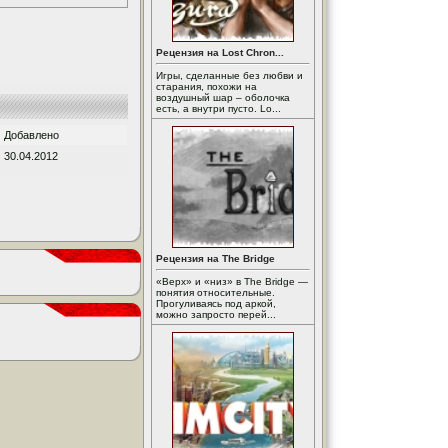
Рецензия на Lost Chron...
Игры, сделанные без любви и
старания, похожи на
воздушный шар – оболочка
есть, а внутри пусто. Lo...
Добавлено
30.04.2012
Рецензия на The Bridge
«Верх» и «низ» в The Bridge —
понятия относительные.
Прогуливаясь под аркой,
можно запросто перей...