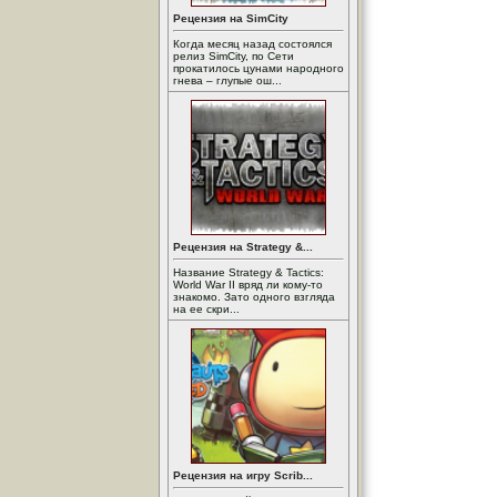
Рецензия на SimCity
Когда месяц назад состоялся
релиз SimCity, по Сети
прокатилось цунами народного
гнева – глупые ош...
Рецензия на Strategy &...
Название Strategy & Tactics:
World War II вряд ли кому-то
знакомо. Зато одного взгляда
на ее скри...
Рецензия на игру Scrib...