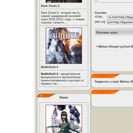
Dark Souls 2
Dark Souls II - вторая часть
Ссылки
самой хардкорной ролевой
HTML:
игры 2011-2012 года, с новым
[BB Url]:
героем, сюжето...
Похожие игры
•
Mahou Shoujo Lyrical Na
Battlefield 4
Battlefield 4
- продолжение
венценосного мультиплеер-
ориентированного шутера от
Торренты к игре Mahou Sho
первого ли...
Кино