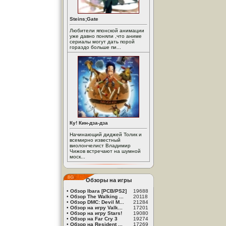
Steins;Gate
Любители японской анимации
уже давно поняли ,что аниме
сериалы могут дать порой
гораздо больше пи...
Ку! Кин-дза-дза
Начинающий диджей Толик и
всемирно известный
виолончелист Владимир
Чижов встречают на шумной
моск...
Обзоры на игры
•
Обзор Ibara [PCB/PS2]
19688
•
Обзор The Walking ...
20118
•
Обзор DMC: Devil M...
21284
•
Обзор на игру Valk...
17201
•
Обзор на игру Stars!
19080
•
Обзор на Far Cry 3
19274
•
Обзор на Resident ...
17269