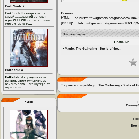
Dark Souls 2
Dark Souls II - вторая часть
Ссылки
самой хардкорной ролевой
HTML:
игры 2011-2012 года, с новым
[BB Url]:
героем, сюжето...
Похожие игры
Название
•
Magic: The Gathering - Duels of the...
Battlefield 4
Battlefield 4
- продолжение
венценосного мультиплеер-
ориентированного шутера от
Торренты к игре Magic: The Gathering - Duels of 
первого ли...
Кино
Пожалуй
Про
Все 