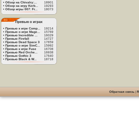
•
Обзор на Chivalry:...
18901
•
Обзор на игру Kerb...
19293
•
Обзор игры 007: Fr...
18073
Превью о играх
•
Превью к игре Comp...
19214
•
Превью о игре Mage...
15769
•
Превью Incredible ...
16029
•
Превью Firefall
14727
•
Превью Dead Space 3
17659
•
Превью о игре SimC...
15992
•
Превью к игре Fuse
16708
•
Превью Red Orche...
16938
•
Превью Gothic 3
17640
•
Превью Black & W...
18718
Обратная связь
|