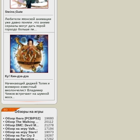
Steins;Gate
Любители японской анимации
уже давно поняли ,что аниме
сериалы могут дать порой
гораздо больше пи...
Ку! Кин-дза-дза
Начинающий диджей Толик и
всемирно известный
виолончелист Владимир
Чижов встречают на шумной
моск...
Обзоры на игры
•
Обзор Ibara [PCB/PS2]
19680
•
Обзор The Walking ...
20112
•
Обзор DMC: Devil M...
21278
•
Обзор на игру Valk...
17194
•
Обзор на игру Stars!
19073
•
Обзор на Far Cry 3
19267
•
Обзор на Resident ...
17262