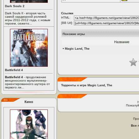
Dark Souls 2
Dark Souls II - вторая часть
Ссылки
самой хардкорной ролевой
HTML:
игры 2011-2012 года, с новым
[BB Url]:
героем, сюжето...
Похожие игры
Название
•
Magic Land, The
Battlefield 4
Battlefield 4
- продолжение
венценосного мультиплеер-
ориентированного шутера от
Торренты к игре Magic Land, The
первого ли...
Кино
Пожалуй
Про
Все 