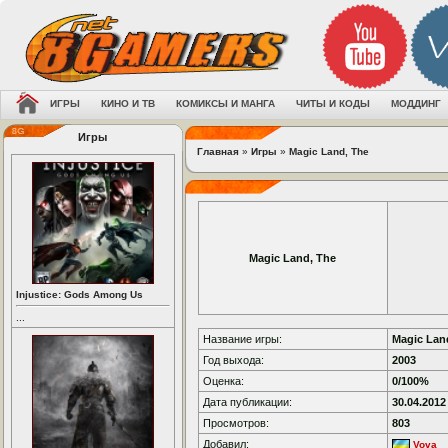
ИГРЫ
КИНО И ТВ
КОМИКСЫ И МАНГА
ЧИТЫ И КОДЫ
МОДДИНГ
Игры
Главная
»
Игры
»
Magic Land, The
Magic Land, The
Injustice: Gods Among Us
...
Название игры:
Magic Lan
Год выхода:
2003
Оценка:
0/100%
Дата публикации:
30.04.2012
Просмотров:
803
Добавил:
Vova