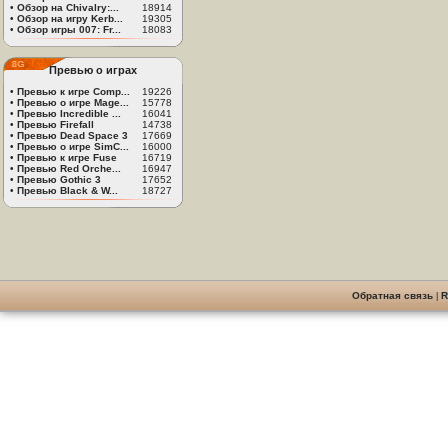
•
Обзор на Chivalry:...
18914
•
Обзор на игру Kerb...
19305
•
Обзор игры 007: Fr...
18083
Превью о играх
•
Превью к игре Comp...
19226
•
Превью о игре Mage...
15778
•
Превью Incredible ...
16041
•
Превью Firefall
14738
•
Превью Dead Space 3
17669
•
Превью о игре SimC...
16000
•
Превью к игре Fuse
16719
•
Превью Red Orche...
16947
•
Превью Gothic 3
17652
•
Превью Black & W...
18727
Обратная связь
|