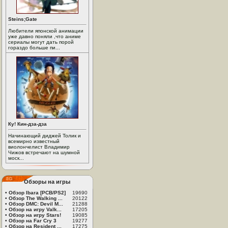
Steins;Gate
Любители японской анимации
уже давно поняли ,что аниме
сериалы могут дать порой
гораздо больше пи...
Ку! Кин-дза-дза
Начинающий диджей Толик и
всемирно известный
виолончелист Владимир
Чижов встречают на шумной
моск...
Обзоры на игры
•
Обзор Ibara [PCB/PS2]
19690
•
Обзор The Walking ...
20122
•
Обзор DMC: Devil M...
21288
•
Обзор на игру Valk...
17205
•
Обзор на игру Stars!
19085
•
Обзор на Far Cry 3
19277
•
Обзор на Resident ...
17275