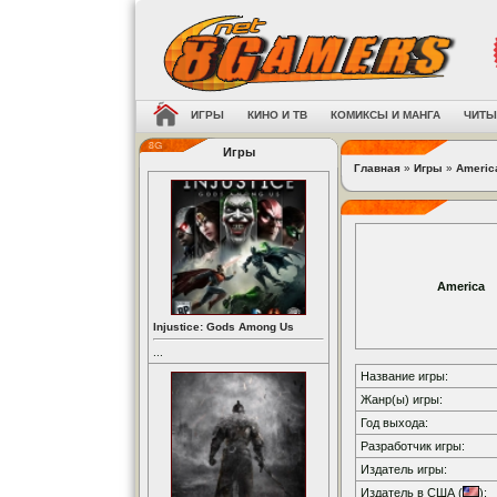
ИГРЫ
КИНО И ТВ
КОМИКСЫ И МАНГА
ЧИТЫ
Игры
Главная
»
Игры
»
Americ
America
Injustice: Gods Among Us
...
Название игры:
Жанр(ы) игры:
Год выхода:
Разработчик игры:
Издатель игры:
Издатель в США (
):