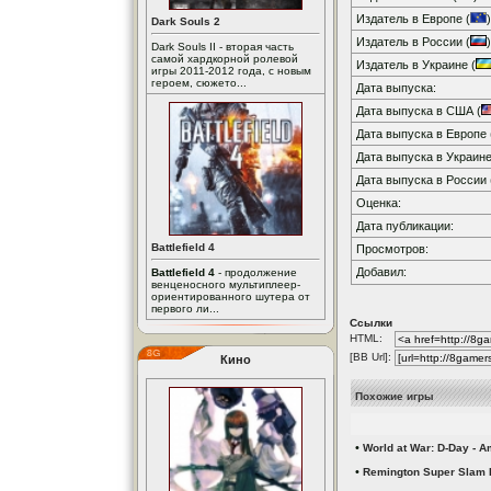
Издатель в Европе (
)
Dark Souls 2
Издатель в России (
)
Dark Souls II - вторая часть
самой хардкорной ролевой
Издатель в Украине (
игры 2011-2012 года, с новым
героем, сюжето...
Дата выпуска:
Дата выпуска в США (
Дата выпуска в Европе 
Дата выпуска в Украине
Дата выпуска в России 
Оценка:
Дата публикации:
Battlefield 4
Просмотров:
Добавил:
Battlefield 4
- продолжение
венценосного мультиплеер-
ориентированного шутера от
первого ли...
Ссылки
HTML:
[BB Url]:
Кино
Похожие игры
•
World at War: D-Day - A
•
Remington Super Slam Hu