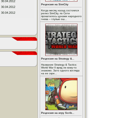
30.04.2012
Рецензия на SimCity
30.04.2012
Когда месяц назад состоялся
30.04.2012
релиз SimCity, по Сети
прокатилось цунами народного
гнева – глупые ош...
Рецензия на Strategy &...
Название Strategy & Tactics:
World War II вряд ли кому-то
знакомо. Зато одного взгляда
на ее скри...
Рецензия на игру Scrib...