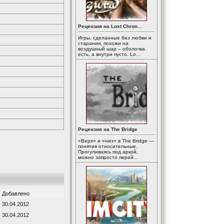
Рецензия на Lost Chron...
Игры, сделанные без любви и
старания, похожи на
воздушный шар – оболочка
есть, а внутри пусто. Lo...
Рецензия на The Bridge
«Верх» и «низ» в The Bridge —
понятия относительные.
Прогуливаясь под аркой,
можно запросто перей...
Добавлено
30.04.2012
30.04.2012