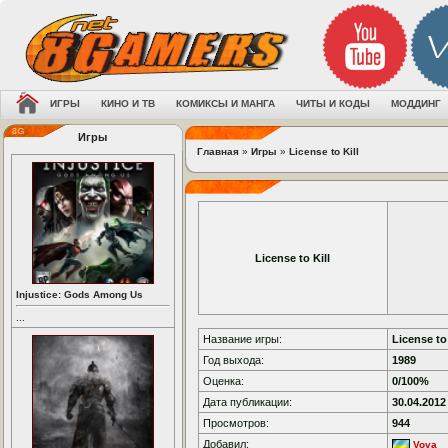
ИГРЫ
КИНО И ТВ
КОМИКСЫ И МАНГА
ЧИТЫ И КОДЫ
МОДДИНГ
Игры
Главная
»
Игры
»
License to Kill
License to Kill
Injustice: Gods Among Us
...
Название игры:
License to 
Год выхода:
1989
Оценка:
0/100%
Дата публикации:
30.04.2012
Просмотров:
944
Добавил:
Vova