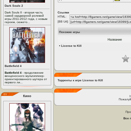
Dark Souls 2
Dark Souls II - вторая часть
Ссылки
самой хардкорной ролевой
HTML:
игры 2011-2012 года, с новым
[BB Url]:
героем, сюжето...
Похожие игры
Название
•
License to Kill
Battlefield 4
Battlefield 4
- продолжение
венценосного мультиплеер-
ориентированного шутера от
Торренты к игре License to Kill
первого ли...
Кино
Пожалуй
Про
Все 