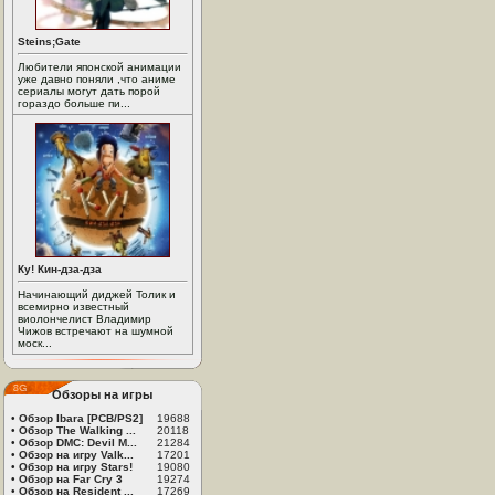
Steins;Gate
Любители японской анимации
уже давно поняли ,что аниме
сериалы могут дать порой
гораздо больше пи...
Ку! Кин-дза-дза
Начинающий диджей Толик и
всемирно известный
виолончелист Владимир
Чижов встречают на шумной
моск...
Обзоры на игры
•
Обзор Ibara [PCB/PS2]
19688
•
Обзор The Walking ...
20118
•
Обзор DMC: Devil M...
21284
•
Обзор на игру Valk...
17201
•
Обзор на игру Stars!
19080
•
Обзор на Far Cry 3
19274
•
Обзор на Resident ...
17269