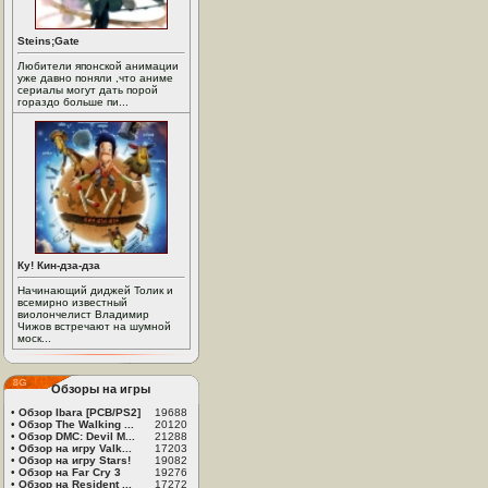
Steins;Gate
Любители японской анимации
уже давно поняли ,что аниме
сериалы могут дать порой
гораздо больше пи...
Ку! Кин-дза-дза
Начинающий диджей Толик и
всемирно известный
виолончелист Владимир
Чижов встречают на шумной
моск...
Обзоры на игры
•
Обзор Ibara [PCB/PS2]
19688
•
Обзор The Walking ...
20120
•
Обзор DMC: Devil M...
21288
•
Обзор на игру Valk...
17203
•
Обзор на игру Stars!
19082
•
Обзор на Far Cry 3
19276
•
Обзор на Resident ...
17272