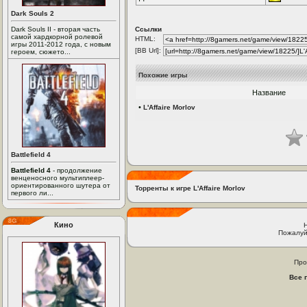
Dark Souls 2
Dark Souls II - вторая часть
Ссылки
самой хардкорной ролевой
HTML:
игры 2011-2012 года, с новым
[BB Url]:
героем, сюжето...
Похожие игры
Название
•
L'Affaire Morlov
Battlefield 4
Battlefield 4
- продолжение
венценосного мультиплеер-
ориентированного шутера от
Торренты к игре L'Affaire Morlov
первого ли...
Кино
Пожалуй
Про
Все 