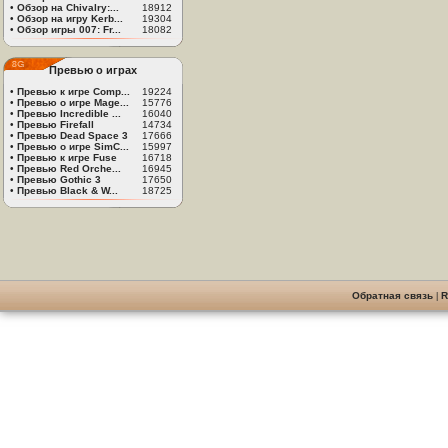
•
Обзор на Chivalry:...
18912
•
Обзор на игру Kerb...
19304
•
Обзор игры 007: Fr...
18082
Превью о играх
•
Превью к игре Comp...
19224
•
Превью о игре Mage...
15776
•
Превью Incredible ...
16040
•
Превью Firefall
14734
•
Превью Dead Space 3
17666
•
Превью о игре SimC...
15997
•
Превью к игре Fuse
16718
•
Превью Red Orche...
16945
•
Превью Gothic 3
17650
•
Превью Black & W...
18725
Обратная связь
|