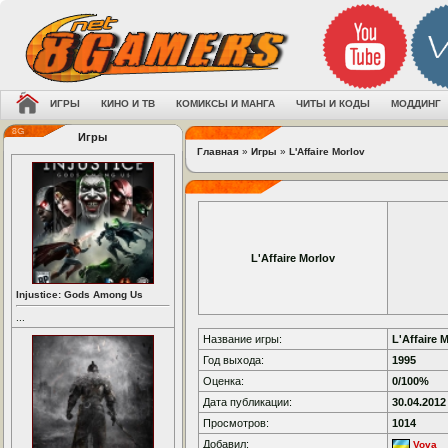
ИГРЫ
КИНО И ТВ
КОМИКСЫ И МАНГА
ЧИТЫ И КОДЫ
МОДДИНГ
Игры
Главная
»
Игры
»
L'Affaire Morlov
L'Affaire Morlov
Injustice: Gods Among Us
...
Название игры:
L'Affaire 
Год выхода:
1995
Оценка:
0/100%
Дата публикации:
30.04.2012
Просмотров:
1014
Добавил:
Vova