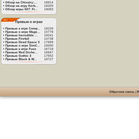
•
Обзор на Chivalry:...
18914
•
Обзор на игру Kerb...
19305
•
Обзор игры 007: Fr...
18083
Превью о играх
•
Превью к игре Comp...
19226
•
Превью о игре Mage...
15778
•
Превью Incredible ...
16041
•
Превью Firefall
14738
•
Превью Dead Space 3
17669
•
Превью о игре SimC...
16000
•
Превью к игре Fuse
16719
•
Превью Red Orche...
16947
•
Превью Gothic 3
17652
•
Превью Black & W...
18727
Обратная связь
|