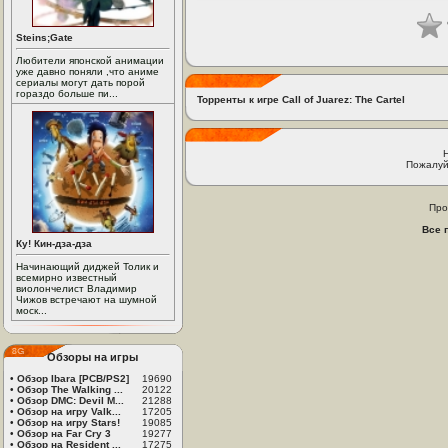
Steins;Gate
Любители японской анимации
уже давно поняли ,что аниме
сериалы могут дать порой
гораздо больше пи...
Торренты к игре Call of Juarez: The Cartel
Пожалуй
Про
Все 
Ку! Кин-дза-дза
Начинающий диджей Толик и
всемирно известный
виолончелист Владимир
Чижов встречают на шумной
моск...
Обзоры на игры
•
Обзор Ibara [PCB/PS2]
19690
•
Обзор The Walking ...
20122
•
Обзор DMC: Devil M...
21288
•
Обзор на игру Valk...
17205
•
Обзор на игру Stars!
19085
•
Обзор на Far Cry 3
19277
•
Обзор на Resident ...
17275