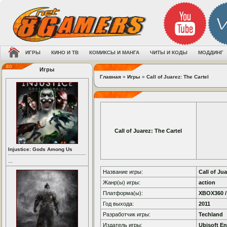
ИГРЫ
КИНО И ТВ
КОМИКСЫ И МАНГА
ЧИТЫ И КОДЫ
МОДДИНГ
Игры
Главная
»
Игры
»
Call of Juarez: The Cartel
Call of Juarez: The Cartel
Injustice: Gods Among Us
...
Название игры:
Call of Ju
Жанр(ы) игры:
action
Платформа(ы):
XBOX360 /
Год выхода:
2011
Разработчик игры:
Techland
Издатель игры:
Ubisoft En