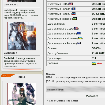
Издатель в США (
):
Ubisoft En
Dark Souls 2
Издатель в Европе (
):
Ubisoft En
Dark Souls II - вторая часть
самой хардкорной ролевой
Издатель в России (
):
1C-СофтК
игры 2011-2012 года, с новым
героем, сюжето...
Издатель в Украине (
):
Ubisoft En
Дата выпуска:
9 сентября
Дата выпуска в США (
):
9 сентября
Дата выпуска в Европе (
):
9 сентября
Дата выпуска в Украине (
):
9 сентября
Дата выпуска в России (
):
9 сентября
Оценка:
0/100%
Battlefield 4
Дата публикации:
21.04.2012
Просмотров:
914
Battlefield 4
- продолжение
венценосного мультиплеер-
Добавил:
Vova
ориентированного шутера от
первого ли...
Ссылки
Кино
HTML:
[BB Url]:
Похожие игры
Название
•
Call of Juarez: The Cartel