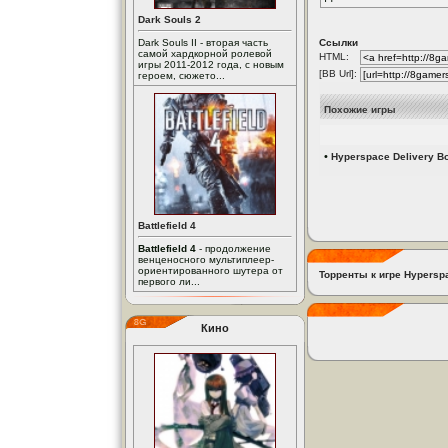
Dark Souls 2
Dark Souls II - вторая часть
Ссылки
самой хардкорной ролевой
HTML:
игры 2011-2012 года, с новым
[BB Url]:
героем, сюжето...
Похожие игры
•
Hyperspace Delivery B
Battlefield 4
Battlefield 4
- продолжение
венценосного мультиплеер-
ориентированного шутера от
Торренты к игре Hypersp
первого ли...
Кино