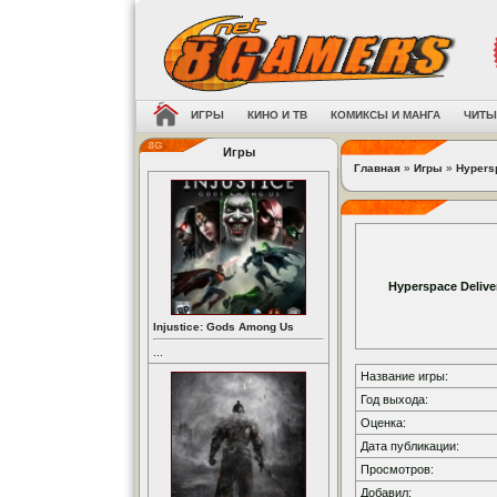
ИГРЫ
КИНО И ТВ
КОМИКСЫ И МАНГА
ЧИТЫ
Игры
Главная
»
Игры
»
Hypers
Hyperspace Delive
Injustice: Gods Among Us
...
Название игры:
Год выхода:
Оценка:
Дата публикации:
Просмотров:
Добавил: