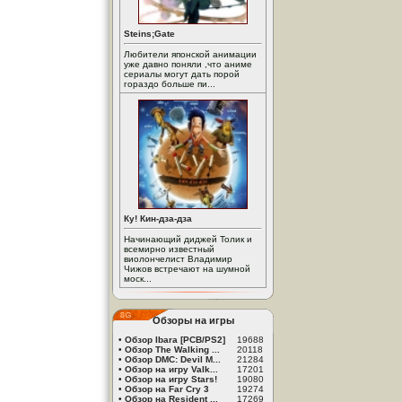
Steins;Gate
Любители японской анимации
уже давно поняли ,что аниме
сериалы могут дать порой
гораздо больше пи...
Ку! Кин-дза-дза
Начинающий диджей Толик и
всемирно известный
виолончелист Владимир
Чижов встречают на шумной
моск...
Обзоры на игры
•
Обзор Ibara [PCB/PS2]
19688
•
Обзор The Walking ...
20118
•
Обзор DMC: Devil M...
21284
•
Обзор на игру Valk...
17201
•
Обзор на игру Stars!
19080
•
Обзор на Far Cry 3
19274
•
Обзор на Resident ...
17269