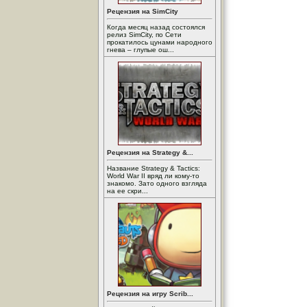
Рецензия на SimCity
Когда месяц назад состоялся
релиз SimCity, по Сети
прокатилось цунами народного
гнева – глупые ош...
Рецензия на Strategy &...
Название Strategy & Tactics:
World War II вряд ли кому-то
знакомо. Зато одного взгляда
на ее скри...
Рецензия на игру Scrib...