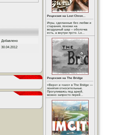
Рецензия на Lost Chron...
Игры, сделанные без любви и
старания, похожи на
воздушный шар – оболочка
есть, а внутри пусто. Lo...
Добавлено
30.04.2012
Рецензия на The Bridge
«Верх» и «низ» в The Bridge —
понятия относительные.
Прогуливаясь под аркой,
можно запросто перей...