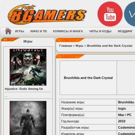
ИГРЫ
КИНО И ТВ
КОМИКСЫ И МАНГА
ЧИТЫ И КОДЫ
МОДДИНГ
Игры
Главная
»
Игры
»
Brunhilda and the Dark Crystal
Brunhilda and the Dark Crystal
Injustice: Gods Among Us
...
Название игры:
Brunhilda 
Жанр(ы) игры:
logic
Платформа(ы):
Mac / PC
Год выхода:
2010
Разработчик игры:
Codemini
Издатель игры:
Codemini