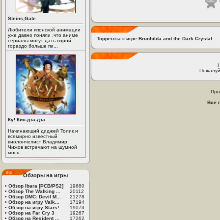
Steins;Gate
Любители японской анимации
уже давно поняли ,что аниме
Торренты к игре Brunhilda and the Dark Crystal
сериалы могут дать порой
гораздо больше пи...
Пожалуй
Про
Все 
Ку! Кин-дза-дза
Начинающий диджей Толик и
всемирно известный
виолончелист Владимир
Чижов встречают на шумной
моск...
Обзоры на игры
•
Обзор Ibara [PCB/PS2]
19680
•
Обзор The Walking ...
20112
•
Обзор DMC: Devil M...
21278
•
Обзор на игру Valk...
17194
•
Обзор на игру Stars!
19073
•
Обзор на Far Cry 3
19267
•
Обзор на Resident ...
17262