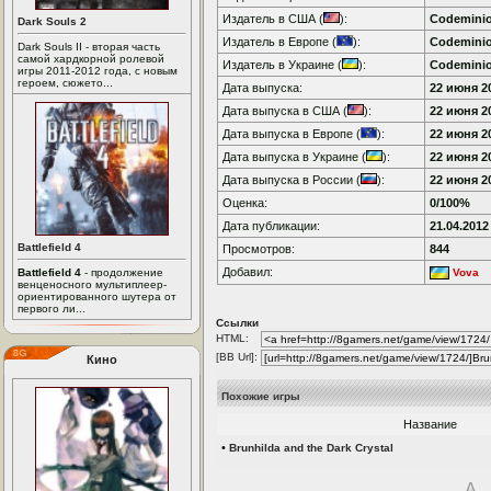
Издатель в США (
):
Codemini
Dark Souls 2
Издатель в Европе (
):
Codemini
Dark Souls II - вторая часть
самой хардкорной ролевой
Издатель в Украине (
):
Codemini
игры 2011-2012 года, с новым
героем, сюжето...
Дата выпуска:
22 июня 20
Дата выпуска в США (
):
22 июня 20
Дата выпуска в Европе (
):
22 июня 20
Дата выпуска в Украине (
):
22 июня 20
Дата выпуска в России (
):
22 июня 20
Оценка:
0/100%
Дата публикации:
21.04.2012
Battlefield 4
Просмотров:
844
Добавил:
Battlefield 4
- продолжение
Vova
венценосного мультиплеер-
ориентированного шутера от
первого ли...
Ссылки
HTML:
[BB Url]:
Кино
Похожие игры
Название
•
Brunhilda and the Dark Crystal