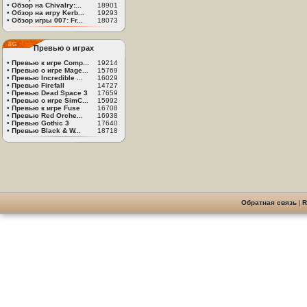
•
Обзор на Chivalry:...
18901
•
Обзор на игру Kerb...
19293
•
Обзор игры 007: Fr...
18073
Превью о играх
•
Превью к игре Comp...
19214
•
Превью о игре Mage...
15769
•
Превью Incredible ...
16029
•
Превью Firefall
14727
•
Превью Dead Space 3
17659
•
Превью о игре SimC...
15992
•
Превью к игре Fuse
16708
•
Превью Red Orche...
16938
•
Превью Gothic 3
17640
•
Превью Black & W...
18718
Обратная связь
|