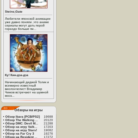
Steins;Gate
Любители японской анимации
уже давно поняли ,что аниме
сериалы могут дать порой
гораздо больше пи...
Ку! Кин-дза-дза
Начинающий диджей Толик и
всемирно известный
виолончелист Владимир
Чижов встречают на шумной
моск...
Обзоры на игры
•
Обзор Ibara [PCB/PS2]
19688
•
Обзор The Walking ...
20120
•
Обзор DMC: Devil M...
21288
•
Обзор на игру Valk...
17203
•
Обзор на игру Stars!
19082
•
Обзор на Far Cry 3
19276
•
Обзор на Resident ...
17272