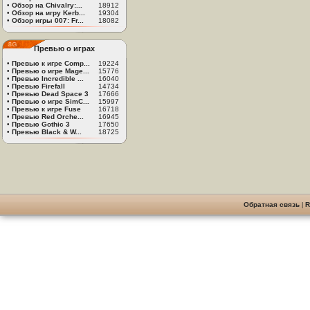
•
Обзор на Chivalry:...
18912
•
Обзор на игру Kerb...
19304
•
Обзор игры 007: Fr...
18082
Превью о играх
•
Превью к игре Comp...
19224
•
Превью о игре Mage...
15776
•
Превью Incredible ...
16040
•
Превью Firefall
14734
•
Превью Dead Space 3
17666
•
Превью о игре SimC...
15997
•
Превью к игре Fuse
16718
•
Превью Red Orche...
16945
•
Превью Gothic 3
17650
•
Превью Black & W...
18725
Обратная связь
|