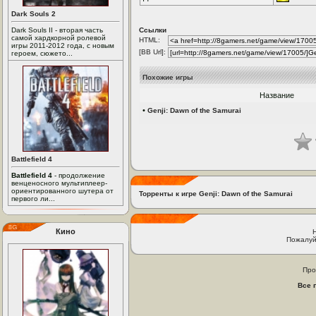
Dark Souls 2
Dark Souls II - вторая часть
Ссылки
самой хардкорной ролевой
HTML:
игры 2011-2012 года, с новым
[BB Url]:
героем, сюжето...
Похожие игры
Название
•
Genji: Dawn of the Samurai
Battlefield 4
Battlefield 4
- продолжение
венценосного мультиплеер-
ориентированного шутера от
Торренты к игре Genji: Dawn of the Samurai
первого ли...
Кино
Пожалуй
Про
Все 