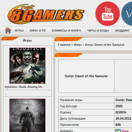
ИГРЫ
КИНО И ТВ
КОМИКСЫ И МАНГА
ЧИТЫ И КОДЫ
МОДДИНГ
Игры
Главная
»
Игры
»
Genji: Dawn of the Samurai
Genji: Dawn of the Samurai
Injustice: Gods Among Us
...
Название игры:
Genji: Daw
Год выхода:
2005
Оценка:
0/100%
Дата публикации:
30.04.2012
Просмотров:
846
Добавил:
Vova