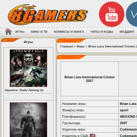
ИГРЫ
КИНО И ТВ
КОМИКСЫ И МАНГА
ЧИТЫ И КОДЫ
МОДДИНГ
Игры
Главная
»
Игры
»
Brian Lara International Cricket
Brian Lara International Cricket
2007
Injustice: Gods Among Us
...
Название игры:
Brian Lara
Жанр(ы) игры:
sport
Платформа(ы):
XBOX360 /
Год выхода:
2007
Издатель игры:
Codemast
Издатель в США (
):
Codemast