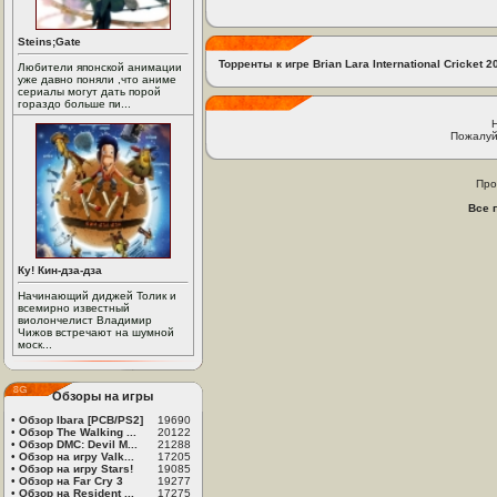
Steins;Gate
Торренты к игре Brian Lara International Cricket 2
Любители японской анимации
уже давно поняли ,что аниме
сериалы могут дать порой
гораздо больше пи...
Пожалуй
Про
Все 
Ку! Кин-дза-дза
Начинающий диджей Толик и
всемирно известный
виолончелист Владимир
Чижов встречают на шумной
моск...
Обзоры на игры
•
Обзор Ibara [PCB/PS2]
19690
•
Обзор The Walking ...
20122
•
Обзор DMC: Devil M...
21288
•
Обзор на игру Valk...
17205
•
Обзор на игру Stars!
19085
•
Обзор на Far Cry 3
19277
•
Обзор на Resident ...
17275