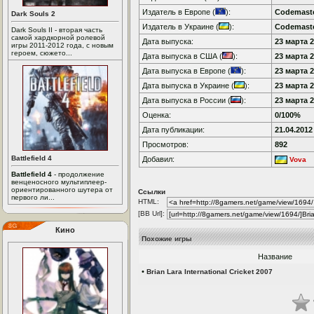
Издатель в Европе (
):
Codemast
Dark Souls 2
Издатель в Украине (
):
Codemast
Dark Souls II - вторая часть
самой хардкорной ролевой
Дата выпуска:
23 марта 2
игры 2011-2012 года, с новым
героем, сюжето...
Дата выпуска в США (
):
23 марта 2
Дата выпуска в Европе (
):
23 марта 2
Дата выпуска в Украине (
):
23 марта 2
Дата выпуска в России (
):
23 марта 2
Оценка:
0/100%
Дата публикации:
21.04.2012
Просмотров:
892
Battlefield 4
Добавил:
Vova
Battlefield 4
- продолжение
венценосного мультиплеер-
ориентированного шутера от
Ссылки
первого ли...
HTML:
[BB Url]:
Кино
Похожие игры
Название
•
Brian Lara International Cricket 2007