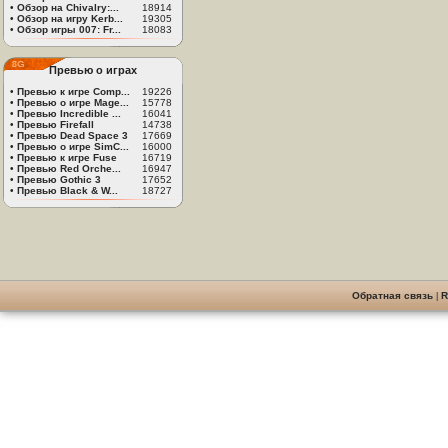
•
Обзор на Chivalry:...
18914
•
Обзор на игру Kerb...
19305
•
Обзор игры 007: Fr...
18083
Превью о играх
•
Превью к игре Comp...
19226
•
Превью о игре Mage...
15778
•
Превью Incredible ...
16041
•
Превью Firefall
14738
•
Превью Dead Space 3
17669
•
Превью о игре SimC...
16000
•
Превью к игре Fuse
16719
•
Превью Red Orche...
16947
•
Превью Gothic 3
17652
•
Превью Black & W...
18727
Обратная связь
|