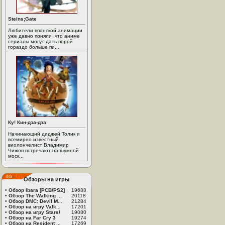
Steins;Gate
Любители японской анимации
уже давно поняли ,что аниме
сериалы могут дать порой
гораздо больше пи...
Ку! Кин-дза-дза
Начинающий диджей Толик и
всемирно известный
виолончелист Владимир
Чижов встречают на шумной
моск...
Обзоры на игры
•
Обзор Ibara [PCB/PS2]
19688
•
Обзор The Walking ...
20118
•
Обзор DMC: Devil M...
21284
•
Обзор на игру Valk...
17201
•
Обзор на игру Stars!
19080
•
Обзор на Far Cry 3
19274
•
Обзор на Resident ...
17269