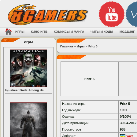
ИГРЫ
КИНО И ТВ
КОМИКСЫ И МАНГА
ЧИТЫ И КОДЫ
МОДДИНГ
Игры
Главная
»
Игры
»
Fritz 5
Fritz 5
Injustice: Gods Among Us
...
Название игры:
Fritz 5
Год выхода:
1997
Оценка:
0/100%
Дата публикации:
30.04.2012
Просмотров:
985
Добавил:
Vova