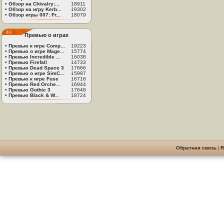
•
Обзор на Chivalry:...
18911
•
Обзор на игру Kerb...
19302
•
Обзор игры 007: Fr...
18079
Превью о играх
•
Превью к игре Comp...
19223
•
Превью о игре Mage...
15774
•
Превью Incredible ...
16038
•
Превью Firefall
14733
•
Превью Dead Space 3
17666
•
Превью о игре SimC...
15997
•
Превью к игре Fuse
16716
•
Превью Red Orche...
16944
•
Превью Gothic 3
17648
•
Превью Black & W...
18724
Обратная связь
|