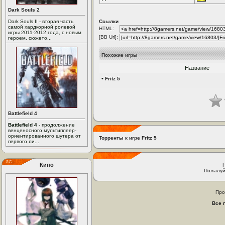
Dark Souls 2
Dark Souls II - вторая часть
Ссылки
самой хардкорной ролевой
HTML:
игры 2011-2012 года, с новым
[BB Url]:
героем, сюжето...
Похожие игры
Название
•
Fritz 5
Battlefield 4
Battlefield 4
- продолжение
венценосного мультиплеер-
ориентированного шутера от
Торренты к игре Fritz 5
первого ли...
Кино
Пожалуй
Про
Все 