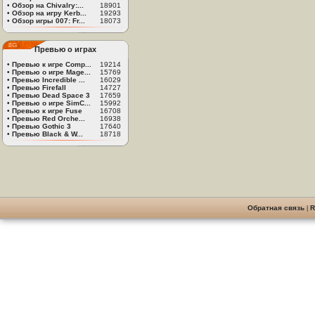
•
Обзор на Chivalry:...
18901
•
Обзор на игру Kerb...
19293
•
Обзор игры 007: Fr...
18073
Превью о играх
•
Превью к игре Comp...
19214
•
Превью о игре Mage...
15769
•
Превью Incredible ...
16029
•
Превью Firefall
14727
•
Превью Dead Space 3
17659
•
Превью о игре SimC...
15992
•
Превью к игре Fuse
16708
•
Превью Red Orche...
16938
•
Превью Gothic 3
17640
•
Превью Black & W...
18718
Обратная связь
|