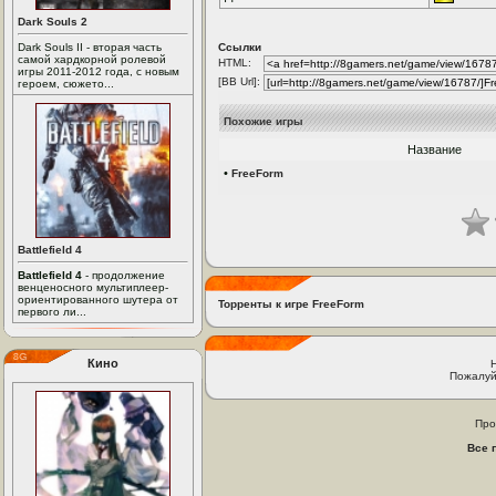
Dark Souls 2
Dark Souls II - вторая часть
Ссылки
самой хардкорной ролевой
HTML:
игры 2011-2012 года, с новым
[BB Url]:
героем, сюжето...
Похожие игры
Название
•
FreeForm
Battlefield 4
Battlefield 4
- продолжение
венценосного мультиплеер-
ориентированного шутера от
Торренты к игре FreeForm
первого ли...
Кино
Пожалуй
Про
Все 