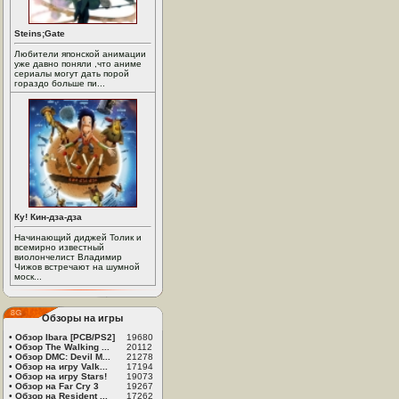
Steins;Gate
Любители японской анимации
уже давно поняли ,что аниме
сериалы могут дать порой
гораздо больше пи...
Ку! Кин-дза-дза
Начинающий диджей Толик и
всемирно известный
виолончелист Владимир
Чижов встречают на шумной
моск...
Обзоры на игры
•
Обзор Ibara [PCB/PS2]
19680
•
Обзор The Walking ...
20112
•
Обзор DMC: Devil M...
21278
•
Обзор на игру Valk...
17194
•
Обзор на игру Stars!
19073
•
Обзор на Far Cry 3
19267
•
Обзор на Resident ...
17262