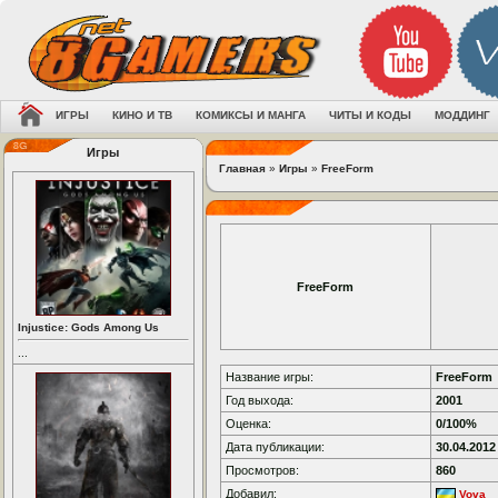
ИГРЫ
КИНО И ТВ
КОМИКСЫ И МАНГА
ЧИТЫ И КОДЫ
МОДДИНГ
Игры
Главная
»
Игры
»
FreeForm
FreeForm
Injustice: Gods Among Us
...
Название игры:
FreeForm
Год выхода:
2001
Оценка:
0/100%
Дата публикации:
30.04.2012
Просмотров:
860
Добавил:
Vova